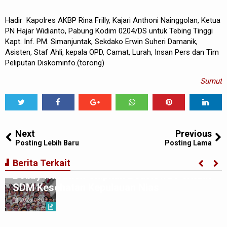
Hadir Kapolres AKBP Rina Frilly, Kajari Anthoni Nainggolan, Ketua
PN Hajar Widianto, Pabung Kodim 0204/DS untuk Tebing Tinggi
Kapt. Inf. PM. Simanjuntak, Sekdako Erwin Suheri Damanik,
Asisten, Staf Ahli, kepala OPD, Camat, Lurah, Insan Pers dan Tim
Peliputan Diskominfo.(torong)
Sumut
Tweet
Share
Share
Share
Share
Share
0
Next
Previous
Posting Lebih Baru
Posting Lama
Berita Terkait
Bobby Nasution Siapkan Beasiswa Perkuat
SDM Kesehatan Kepulauan Nias
2026-08-09