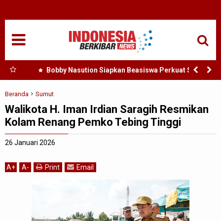
HOME
NASIONAL
SUMUT
h :
Bobby Nasution Siapkan Beasiswa Perkuat SDM
Kesehatan Kepulauan Nias
MEDAN
Beranda
Sumut
Walikota H. Iman Irdian Saragih Resmikan
TANJUNGBALAI
Kolam Renang Pemko Tebing Tinggi
ACEH
26 Januari 2026
EDUKASI
A
+
A
-
Print
Email
ADVETORIAL
REDAKSI