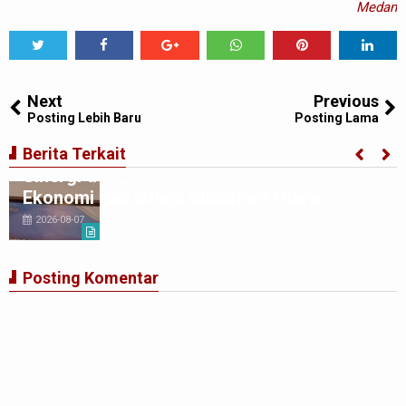
Medan
Tweet
Share
Share
Share
Share
Share
0
Next
Previous
Posting Lebih Baru
Posting Lama
BI Perwakilan Sumatera Utara Perkuat
Berita Terkait
Sinergi dengan Media, Bahas Prospek
Ekonomi dan Inflasi Sumatera Utara
2026-08-07
Posting Komentar