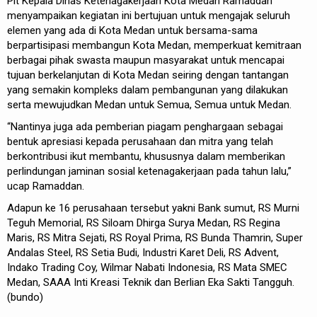
Plt Kepala Dinas Ketenagakerjaan Kota Medan Ramaddan
menyampaikan kegiatan ini bertujuan untuk mengajak seluruh
elemen yang ada di Kota Medan untuk bersama-sama
berpartisipasi membangun Kota Medan, memperkuat kemitraan
berbagai pihak swasta maupun masyarakat untuk mencapai
tujuan berkelanjutan di Kota Medan seiring dengan tantangan
yang semakin kompleks dalam pembangunan yang dilakukan
serta mewujudkan Medan untuk Semua, Semua untuk Medan.
“Nantinya juga ada pemberian piagam penghargaan sebagai
bentuk apresiasi kepada perusahaan dan mitra yang telah
berkontribusi ikut membantu, khususnya dalam memberikan
perlindungan jaminan sosial ketenagakerjaan pada tahun lalu,”
ucap Ramaddan.
Adapun ke 16 perusahaan tersebut yakni Bank sumut, RS Murni
Teguh Memorial, RS Siloam Dhirga Surya Medan, RS Regina
Maris, RS Mitra Sejati, RS Royal Prima, RS Bunda Thamrin, ​Super
Andalas Steel, RS Setia Budi, ​Industri Karet Deli, RS Advent, ​
Indako Trading Coy, ​Wilmar Nabati Indonesia, RS Mata SMEC
Medan, ​SAAA Inti Kreasi Teknik dan ​Berlian Eka Sakti Tangguh.
(bundo)