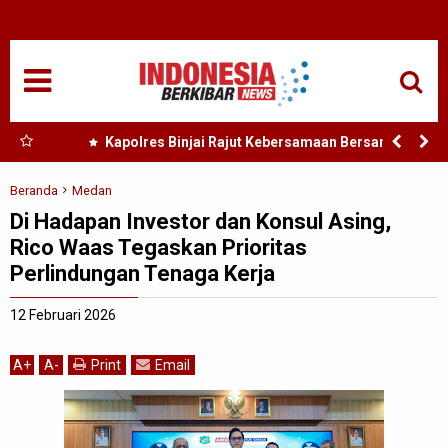
HOME
NASIONAL
SUMUT
 Nias
Kapolres Binjai Rajut Kebersamaan Bersama
Komunitas Ojek Online Kota Binjai
MEDAN
Beranda
Medan
Di Hadapan Investor dan Konsul Asing,
TANJUNGBALAI
Rico Waas Tegaskan Prioritas
Perlindungan Tenaga Kerja
ACEH
12 Februari 2026
EDUKASI
A
+
A
-
Print
Email
ADVETORIAL
REDAKSI