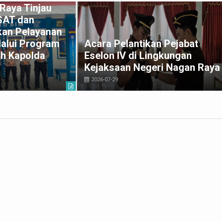
Raya Tinjau
SAT dan
an Pelayanan
lalui Program
Acara Pelantikan Pejabat
h Kapolda
Eselon IV di Lingkungan
Kejaksaan Negeri Nagan Raya
2026-07-29