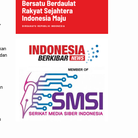
,
kan
 dan
an
n