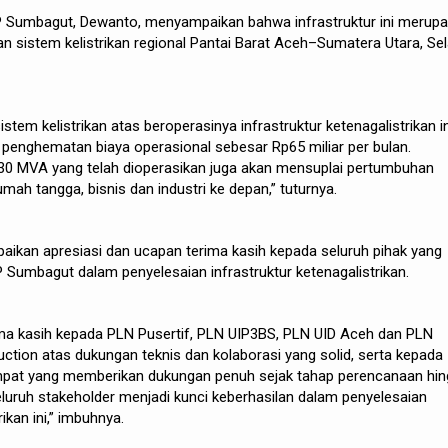
 Sumbagut, Dewanto, menyampaikan bahwa infrastruktur ini merup
 sistem kelistrikan regional Pantai Barat Aceh–Sumatera Utara, Se
stem kelistrikan atas beroperasinya infrastruktur ketenagalistrikan in
penghematan biaya operasional sebesar Rp65 miliar per bulan.
 30 MVA yang telah dioperasikan juga akan mensuplai pertumbuhan
rumah tangga, bisnis dan industri ke depan,” tuturnya.
ikan apresiasi dan ucapan terima kasih kepada seluruh pihak yang
Sumbagut dalam penyelesaian infrastruktur ketenagalistrikan.
a kasih kepada PLN Pusertif, PLN UIP3BS, PLN UID Aceh dan PLN
tion atas dukungan teknis dan kolaborasi yang solid, serta kepada
mpat yang memberikan dukungan penuh sejak tahap perencanaan hi
eluruh stakeholder menjadi kunci keberhasilan dalam penyelesaian
rikan ini,” imbuhnya.