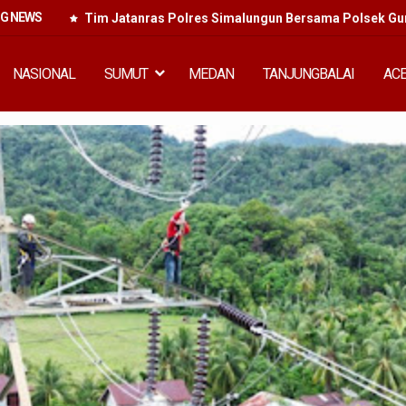
NG NEWS
i dan
Tim Jatanras Polres Simalungun Bersama Polsek Gun
Buron Lintas
NASIONAL
SUMUT
MEDAN
TANJUNGBALAI
AC