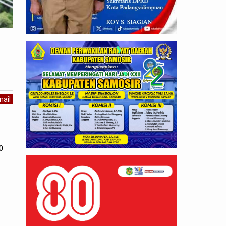
ail
0