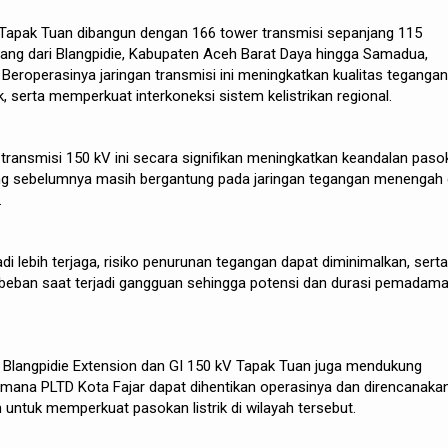
Tapak Tuan dibangun dengan 166 tower transmisi sepanjang 115
tang dari Blangpidie, Kabupaten Aceh Barat Daya hingga Samadua,
Beroperasinya jaringan transmisi ini meningkatkan kualitas tegangan
ik, serta memperkuat interkoneksi sistem kelistrikan regional.
m transmisi 150 kV ini secara signifikan meningkatkan keandalan paso
 yang sebelumnya masih bergantung pada jaringan tegangan menengah
.
di lebih terjaga, risiko penurunan tegangan dapat diminimalkan, serta
eban saat terjadi gangguan sehingga potensi dan durasi pemadam
 Blangpidie Extension dan GI 150 kV Tapak Tuan juga mendukung
i mana PLTD Kota Fajar dapat dihentikan operasinya dan direncanaka
n untuk memperkuat pasokan listrik di wilayah tersebut.