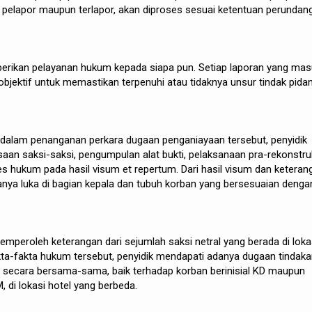
 pelapor maupun terlapor, akan diproses sesuai ketentuan perundan
berikan pelayanan hukum kepada siapa pun. Setiap laporan yang ma
objektif untuk memastikan terpenuhi atau tidaknya unsur tindak pidan
dalam penanganan perkara dugaan penganiayaan tersebut, penyidik
aan saksi-saksi, pengumpulan alat bukti, pelaksanaan pra-rekonstruk
 hukum pada hasil visum et repertum. Dari hasil visum dan keteran
anya luka di bagian kepala dan tubuh korban yang bersesuaian denga
 memperoleh keterangan dari sejumlah saksi netral yang berada di loka
kta-fakta hukum tersebut, penyidik mendapati adanya dugaan tindak
n secara bersama-sama, baik terhadap korban berinisial KD maupun
M, di lokasi hotel yang berbeda.