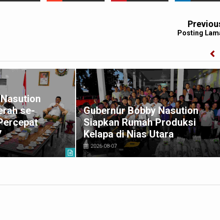
Previou
Posting Lam
 Nasution
erah se-
Gubernur Bobby Nasution
Percepat
Siapkan Rumah Produksi
7
Kelapa di Nias Utara
2026-08-07