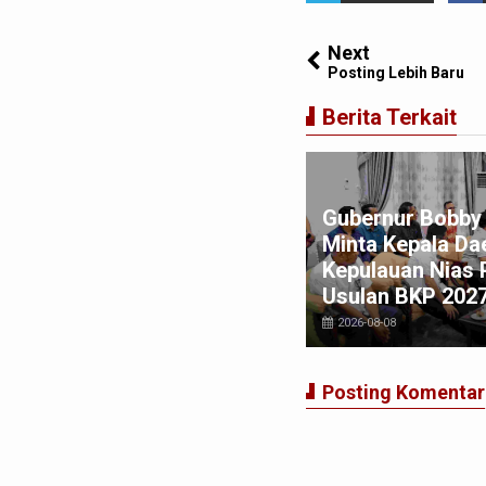
Next
Posting Lebih Baru
Berita Terkait
luhan Tahun Menanti, Jalan
Gubernur Bobby
rategis di Nias Utara
Minta Kepala Da
hirnya Diaspal Era Gubernur
Kepulauan Nias 
bby
Usulan BKP 202
026-08-06
2026-08-08
Posting Komentar