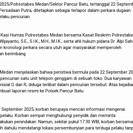
/2025/Polrestabes Medan/Sektor Pancur Batu, tertanggal 22 Septem
ersadaan Putra, ditetapkan sebagai terlapor dalam perkara dugaan
laku pencurian.
, Kasi Humas Polrestabes Medan bersama Kasat Reskrim Polrestab
yanto, S.E., S.I.K., M.H., M.I.K., serta ahli hukum pidana Dr. Alpi Saha
n kronologi perkara secara utuh agar masyarakat memperoleh
dan berimbang.
Medan menjelaskan bahwa peristiwa bermula pada 22 September 20
na pencurian satu unit telepon genggam di sebuah toko. Dua karyawan
isial G dan R, diduga terlibat dalam pencurian tersebut. Atas kejadia
mbuat laporan resmi ke Polsek Pancur Batu.
3 September 2025, korban berupaya mencari informasi mengenai
 pelaku. Korban sempat menghubungi penyidik dan meminta
kukan penindakan. Namun, sekitar pukul 17.30 WIB, korban bersama
ih dahulu mendatangi lokasi persembunyian para terduga pelaku tan