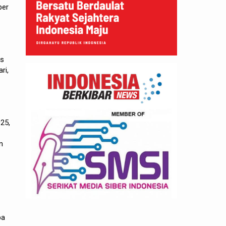
ber
es
ri,
25,
n
pa