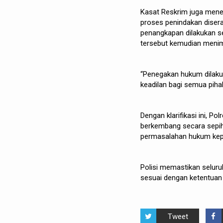
Kasat Reskrim juga mene
proses penindakan diser
penangkapan dilakukan s
tersebut kemudian menim
“Penegakan hukum dilakuk
keadilan bagi semua pihak
Dengan klarifikasi ini, P
berkembang secara sepih
permasalahan hukum kep
Polisi memastikan seluru
sesuai dengan ketentuan 
Tweet