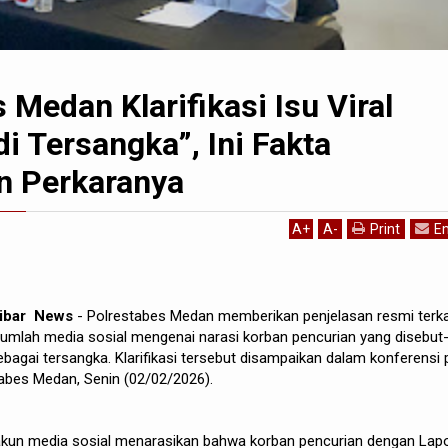
 Medan Klarifikasi Isu Viral
i Tersangka”, Ini Fakta
n Perkaranya
A
+
A
-
Print
Em
kibar News
- Polrestabes Medan memberikan penjelasan resmi terka
sejumlah media sosial mengenai narasi korban pencurian yang disebut
ebagai tersangka. Klarifikasi tersebut disampaikan dalam konferensi 
tabes Medan, Senin (02/02/2026).
akun media sosial menarasikan bahwa korban pencurian dengan Lap