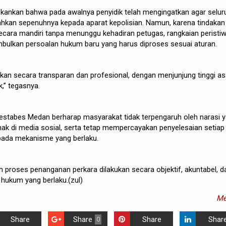
kankan bahwa pada awalnya penyidik telah mengingatkan agar selur
ahkan sepenuhnya kepada aparat kepolisian. Namun, karena tindakan
ecara mandiri tanpa menunggu kehadiran petugas, rangkaian peristi
bulkan persoalan hukum baru yang harus diproses sesuai aturan.
an secara transparan dan profesional, dengan menjunjung tinggi a
,” tegasnya.
olrestabes Medan berharap masyarakat tidak terpengaruh oleh narasi 
ak di media sosial, serta tetap mempercayakan penyelesaian setiap
ada mekanisme yang berlaku.
h proses penanganan perkara dilakukan secara objektif, akuntabel, d
hukum yang berlaku.(zul)
Me
Share
Share
Share
Shar
0