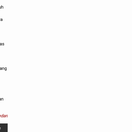
uh
wa
sas
yang
an
dan
e