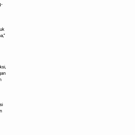
g-
suk
a,”
si,
gan
n
si
an