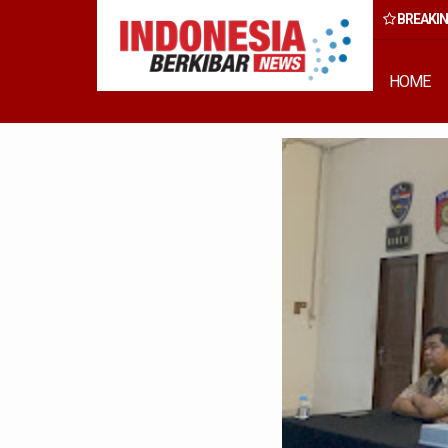
BREAKI
ti Samosir dan Kepala Bank Indonesia Perwakilan Sibolga Tanda Ta
sama Percepatan Exporr Hasil Pertanian Samosir
HOME