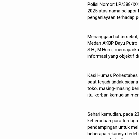
Polisi Nomor: LP/388/IX
2025 atas nama pelapor P
penganiayaan terhadap pe
Menanggapi hal tersebut
Medan AKBP Bayu Putro Wija
S.H., M.Hum., memaparka
informasi yang objektif 
Kasi Humas Polrestabes 
saat terjadi tindak pida
toko, masing-masing berin
itu, korban kemudian me
Sehari kemudian, pada 2
keberadaan para terduga
pendampingan untuk mela
beberapa rekannya terleb