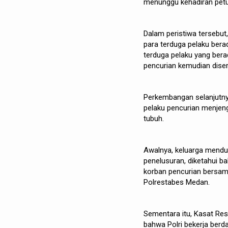
menunggu kehadiran petu
Dalam peristiwa tersebu
para terduga pelaku bera
terduga pelaku yang berad
pencurian kemudian dise
Perkembangan selanjutnya
pelaku pencurian menjen
tubuh.
Awalnya, keluarga mendug
penelusuran, diketahui b
korban pencurian bersama
Polrestabes Medan.
Sementara itu, Kasat Re
bahwa Polri bekerja berd