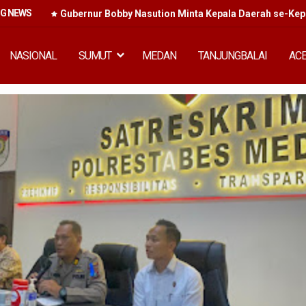
NG NEWS
ngani
Gubernur Bobby Nasution Minta Kepala Daerah se-Kep
NASIONAL
SUMUT
MEDAN
TANJUNGBALAI
AC