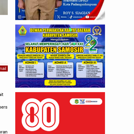
ail
it
-
pers
oran