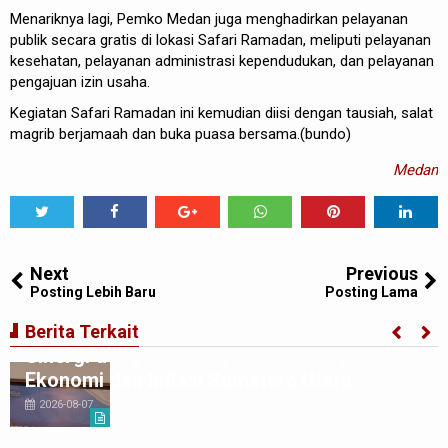
Menariknya lagi, Pemko Medan juga menghadirkan pelayanan
publik secara gratis di lokasi Safari Ramadan, meliputi pelayanan
kesehatan, pelayanan administrasi kependudukan, dan pelayanan
pengajuan izin usaha.
Kegiatan Safari Ramadan ini kemudian diisi dengan tausiah, salat
magrib berjamaah dan buka puasa bersama.(bundo)
Medan
Tweet
Share
Share
Share
Share
Share
0
Next
Previous
Posting Lebih Baru
Posting Lama
BI Perwakilan Sumatera Utara Perkuat
Berita Terkait
Sinergi dengan Media, Bahas Prospek
Ekonomi dan Inflasi Sumatera Utara
2026-08-07