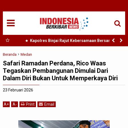
HOME
NASIONAL
SUMUT
 Nias
Kapolres Binjai Rajut Kebersamaan Bersama
Komunitas Ojek Online Kota Binjai
MEDAN
Beranda
Medan
Safari Ramadan Perdana, Rico Waas
TANJUNGBALAI
Tegaskan Pembangunan Dimulai Dari
Dalam Diri Bukan Untuk Memperkaya Diri
ACEH
23 Februari 2026
EDUKASI
A
+
A
-
Print
Email
ADVETORIAL
REDAKSI