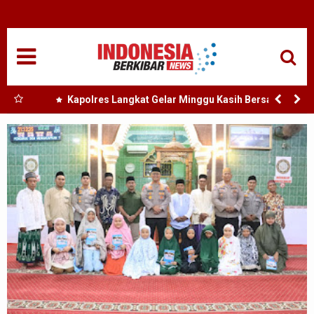
HOME
NASIONAL
SUMUT
ersama
Kapolres Langkat Gelar Minggu Kasih Bersama
Jemaat GPdi Lembah Pujian
MEDAN
TANJUNGBALAI
ACEH
EDUKASI
ADVETORIAL
REDAKSI