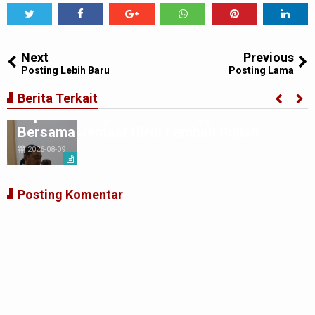
Tweet
Share
Share
Share
Share
Share
0
Next
Previous
Posting Lebih Baru
Posting Lama
Berita Terkait
Kapolres Langkat Gelar Minggu Kasih
Bersama Jemaat GPdi Lembah Pujian
2026-08-09
Posting Komentar