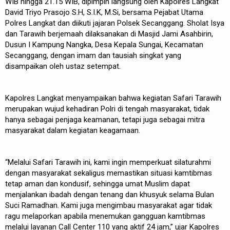
WIB hingga 21.15 WIB, dipimpin langsung oleh Kapolres Langkat
David Triyo Prasojo S.H, S.I.K, M.Si, bersama Pejabat Utama
Polres Langkat dan diikuti jajaran Polsek Secanggang. Sholat Isya
dan Tarawih berjemaah dilaksanakan di Masjid Jami Asahbirin,
Dusun I Kampung Nangka, Desa Kepala Sungai, Kecamatan
Secanggang, dengan imam dan tausiah singkat yang
disampaikan oleh ustaz setempat.
Kapolres Langkat menyampaikan bahwa kegiatan Safari Tarawih
merupakan wujud kehadiran Polri di tengah masyarakat, tidak
hanya sebagai penjaga keamanan, tetapi juga sebagai mitra
masyarakat dalam kegiatan keagamaan.
“Melalui Safari Tarawih ini, kami ingin memperkuat silaturahmi
dengan masyarakat sekaligus memastikan situasi kamtibmas
tetap aman dan kondusif, sehingga umat Muslim dapat
menjalankan ibadah dengan tenang dan khusyuk selama Bulan
Suci Ramadhan. Kami juga mengimbau masyarakat agar tidak
ragu melaporkan apabila menemukan gangguan kamtibmas
melalui layanan Call Center 110 yang aktif 24 jam,” ujar Kapolres