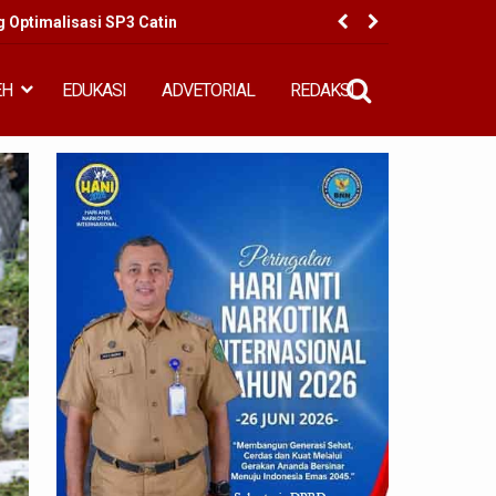
g Optimalisasi SP3 Catin
Samosir
EH
EDUKASI
ADVETORIAL
REDAKSI