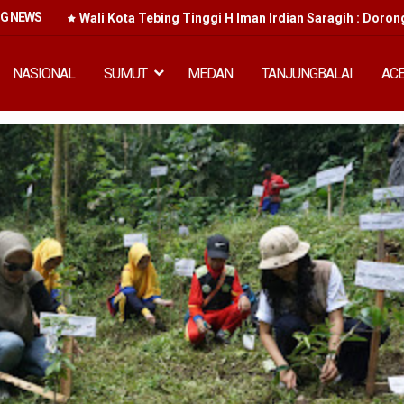
NG NEWS
kan
Wali Kota Tebing Tinggi H Iman Irdian Saragih : Doron
NASIONAL
SUMUT
MEDAN
TANJUNGBALAI
AC