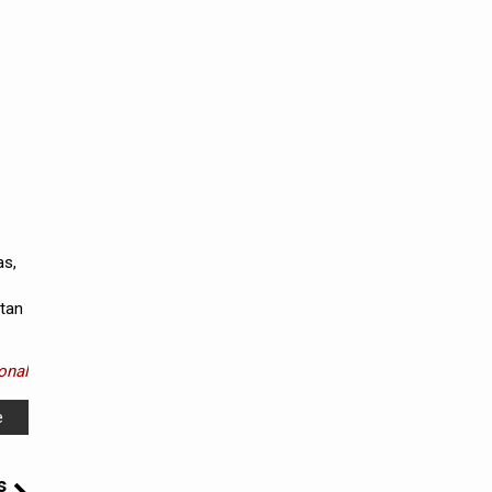
as,
utan
onal
e
s