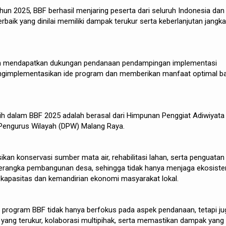
un 2025, BBF berhasil menjaring peserta dari seluruh Indonesia dan
baik yang dinilai memiliki dampak terukur serta keberlanjutan jangka
kan mendapatkan dukungan pendanaan pendampingan implementasi
ngimplementasikan ide program dan memberikan manfaat optimal ba
lih dalam BBF 2025 adalah berasal dari Himpunan Penggiat Adiwiyata
Pengurus Wilayah (DPW) Malang Raya.
ikan konservasi sumber mata air, rehabilitasi lahan, serta penguatan
kerangka pembangunan desa, sehingga tidak hanya menjaga ekosiste
 kapasitas dan kemandirian ekonomi masyarakat lokal.
 program BBF tidak hanya berfokus pada aspek pendanaan, tetapi ju
 yang terukur, kolaborasi multipihak, serta memastikan dampak yang