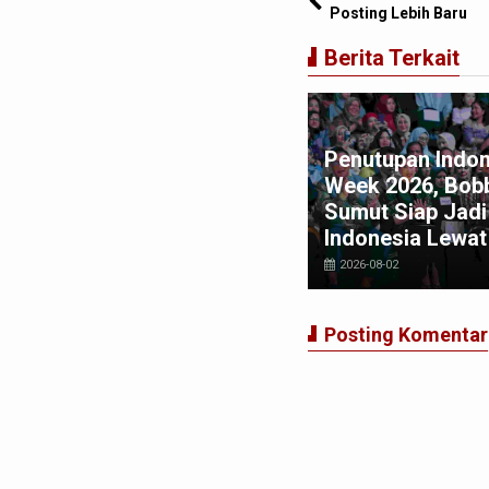
Posting Lebih Baru
Berita Terkait
Penutupan Indon
kar UPER Jelaskan Terkait
Week 2026, Bobb
mpa Ganda seperti di
Sumut Siap Jadi
nezuela Terjadi di Indonesia
Indonesia Lewat
026-07-04
2026-08-02
Posting Komentar