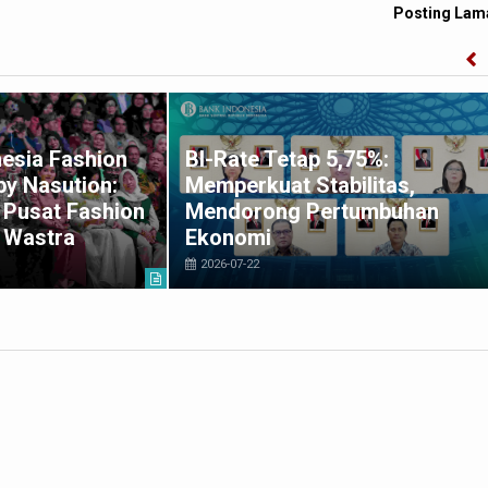
Posting Lam
esia Fashion
BI-Rate Tetap 5,75%:
y Nasution:
Memperkuat Stabilitas,
 Pusat Fashion
Mendorong Pertumbuhan
 Wastra
Ekonomi
2026-07-22