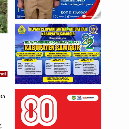
ail
kan
m
),