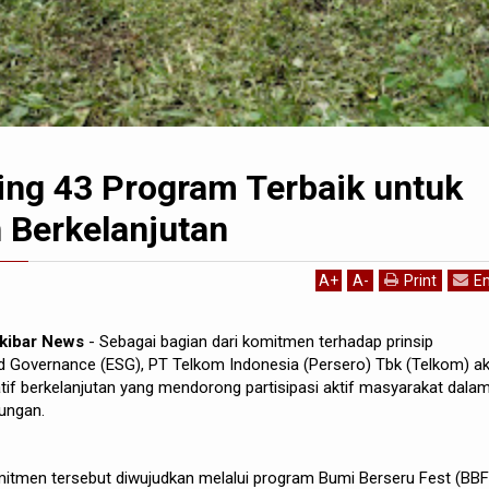
ing 43 Program Terbaik untuk
 Berkelanjutan
A
+
A
-
Print
Em
rkibar News
- Sebagai bagian dari komitmen terhadap prinsip
nd Governance (ESG), PT Telkom Indonesia (Persero) Tbk (Telkom) a
atif berkelanjutan yang mendorong partisipasi aktif masyarakat dala
kungan.
mitmen tersebut diwujudkan melalui program Bumi Berseru Fest (BBF