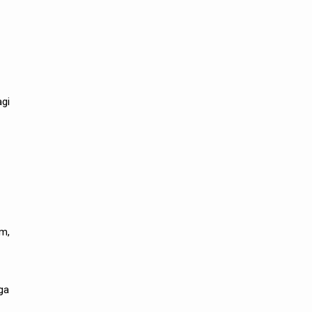
gi
m,
ga