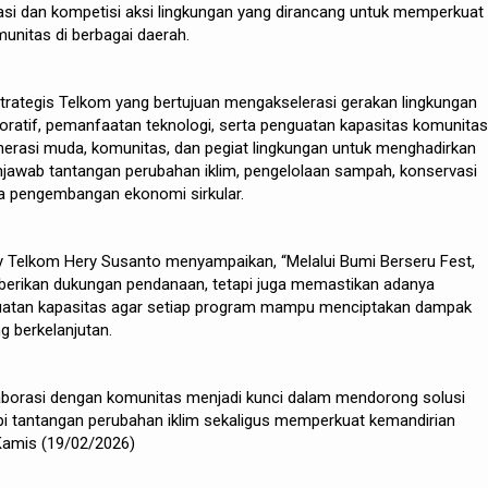
asi dan kompetisi aksi lingkungan yang dirancang untuk memperkuat
munitas di berbagai daerah.
strategis Telkom yang bertujuan mengakselerasi gerakan lingkungan
oratif, pemanfaatan teknologi, serta penguatan kapasitas komunitas
nerasi muda, komunitas, dan pegiat lingkungan untuk menghadirkan
njawab tantangan perubahan iklim, pengelolaan sampah, konservasi
a pengembangan ekonomi sirkular.
ty Telkom Hery Susanto menyampaikan, “Melalui Bumi Berseru Fest,
erikan dukungan pendanaan, tetapi juga memastikan adanya
atan kapasitas agar setiap program mampu menciptakan dampak
ng berkelanjutan.
borasi dengan komunitas menjadi kunci dalam mendorong solusi
pi tantangan perubahan iklim sekaligus memperkuat kemandirian
 Kamis (19/02/2026)