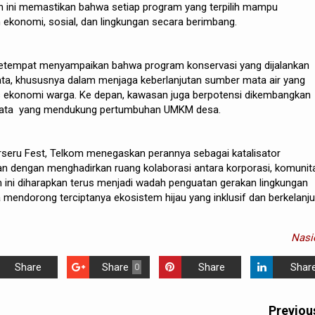
an ini memastikan bahwa setiap program yang terpilih mampu
 ekonomi, sosial, dan lingkungan secara berimbang.
etempat menyampaikan bahwa program konservasi yang dijalankan
a, khususnya dalam menjaga keberlanjutan sumber mata air yang
s ekonomi warga. Ke depan, kawasan juga berpotensi dikembangkan
isata yang mendukung pertumbuhan UMKM desa.
rseru Fest, Telkom menegaskan perannya sebagai katalisator
an dengan menghadirkan ruang kolaborasi antara korporasi, komunit
 ini diharapkan terus menjadi wadah penguatan gerakan lingkungan
 mendorong terciptanya ekosistem hijau yang inklusif dan berkelanj
Nasi
Share
Share
Share
Shar
0
Previou