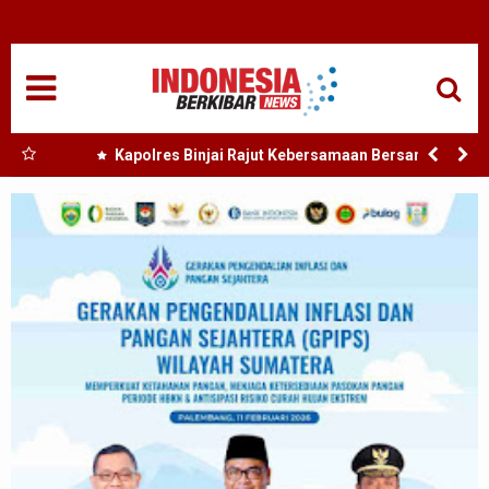
HOME
NASIONAL
SUMUT
 Nias
Kapolres Binjai Rajut Kebersamaan Bersama
Komunitas Ojek Online Kota Binjai
MEDAN
TANJUNGBALAI
ACEH
EDUKASI
ADVETORIAL
REDAKSI