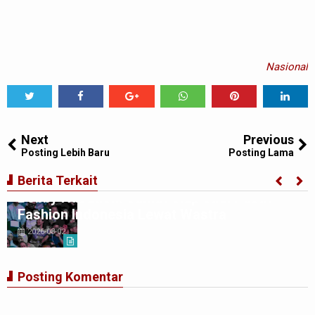
Nasional
Tweet
Share
Share
Share
Share
Share
0
Next
Previous
Posting Lebih Baru
Posting Lama
Penutupan Indonesia Fashion Week 2026,
Berita Terkait
Bobby Nasution: Sumut Siap Jadi Pusat
Fashion Indonesia Lewat Wastra
2026-08-02
Posting Komentar