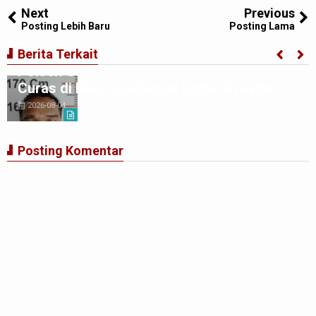
Next
Previous
Posting Lebih Baru
Posting Lama
Tim Jatanras Polres Simalungun Bersama
Berita Terkait
Polsek Gunung Malela Tangkap Tersangka
Curas di Riau Usai Buron Lintas Provinsi
2026-08-04
Posting Komentar