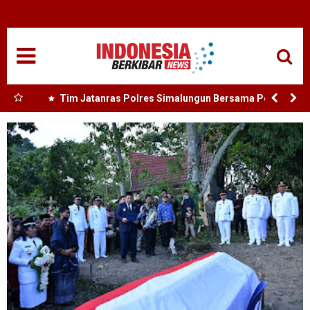
HOME
NASIONAL
SUMUT
rong
Tim Jatanras Polres Simalungun Bersama Polsek
dan
Gunung Malela Tangkap Tersangka Curas di Riau Usai
MEDAN
Buron Lintas Provinsi
TANJUNGBALAI
ACEH
EDUKASI
ADVETORIAL
REDAKSI