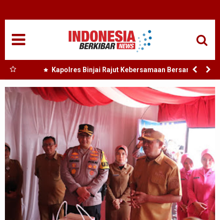
HOME
NASIONAL
SUMUT
 Nias
Kapolres Binjai Rajut Kebersamaan Bersama
Komunitas Ojek Online Kota Binjai
MEDAN
TANJUNGBALAI
ACEH
EDUKASI
ADVETORIAL
REDAKSI