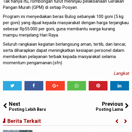
Tak hanya itu, rombongan turut meninjau pelaksanaan Gerakan
Pangan Murah (GPM) di setiap Posyan.
Program ini menyediakan beras Bulog sebanyak 100 goni (5 kg
per goni) yang dijual kepada masyarakat dengan harga terjangkau
sebesar Rp55.000 per goni, guna membantu warga kurang
mampu menjelang Hari Raya.
Seluruh rangkaian kegiatan berlangsung aman, tertib, dan lancar,
serta diharapkan dapat meningkatkan kesiapan personel dalam
memberikan pelayanan terbaik kepada masyarakat selama
momentum pengamanan.(sfn)
Langkat
Tweet
Share
Share
Share
Share
Share
0
Next
Previous
Posting Lebih Baru
Posting Lama
Ciptakan Generasi Muda Tertib
Berita Terkait
Berkendara,Satlantas Polre Langkat Bekali