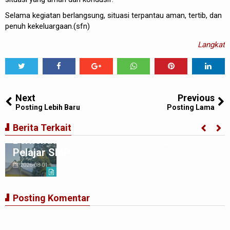
Selama kegiatan berlangsung, situasi terpantau aman, tertib, dan
penuh kekeluargaan.(sfn)
Langkat
Tweet
Share
Share
Share
Share
Share
0
Next
Previous
Posting Lebih Baru
Posting Lama
Ciptakan Generasi Muda Tertib
Berita Terkait
Berkendara,Satlantas Polre Langkat Bekali
Pelajar SMP
2026-08-01
Posting Komentar