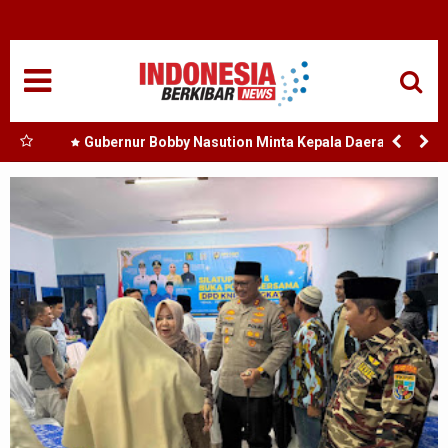
HOME
NASIONAL
SUMUT
a Bank
Gubernur Bobby Nasution Minta Kepala Daerah se-
i
Kepulauan Nias Percepat Usulan BKP 2027
MEDAN
amosir
TANJUNGBALAI
ACEH
EDUKASI
ADVETORIAL
REDAKSI