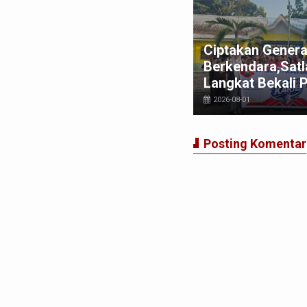
t Bupati Langkat Ajak MABMI
Ciptakan Genera
rkuat Marwah Melayu dan
Berkendara,Satl
rsatuan Masyarakat Langkat
Langkat Bekali 
026-07-29
2026-08-01
Posting Komentar