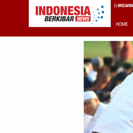
BREAKI
rong Percepatan Perda PBG Guna Penyederhanaan Layanan Cepat d
HOME