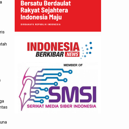
ya
ris
ntah
n
uga
ntas
guna