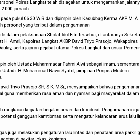
 personel Polres Langkat telah disiagakan untuk mengamankan jalann
ar 2.000 jamaah.
 pada pukul 06.30 WIB dan dipimpin oleh Kasubbag Kerma AKP M. A.
ruh personel yang terlibat dalam pengamanan.
dir dalam pelaksanaan Sholat Idul Fitri tersebut, di antaranya Sekreta
 H. Amril, Kapolres Langkat AKBP David Triyo Prasojo, Wakapolres
ulay, serta jajaran pejabat utama Polres Langkat dan unsur Pemeri
mpin oleh Ustadz Muhammadar Fahmi Alwi sebagai imam, sementara
h Ustadz H. Muhammad Naviri Syafril, pimpinan Ponpes Modern
.
avid Triyo Prasojo SH, SIK, M.Si., menyampaikan bahwa pengamana
mal guna memberikan rasa aman dan nyaman bagi masyarakat dalam
 rangkaian kegiatan berjalan aman dan kondusif. Pengamanan ini j
 potensi gangguan kamtibmas serta mengatur kelancaran arus lalu li
as juga melakukan pengaturan lalu lintas dan penataan area parkir 
cetan di sekitar lokasi kegiatan.