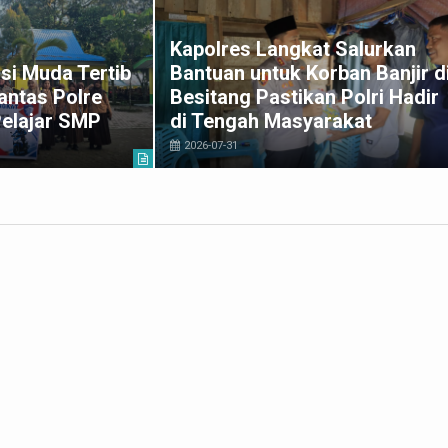
Kapolres Langkat Salurkan
si Muda Tertib
Bantuan untuk Korban Banjir d
antas Polre
Besitang Pastikan Polri Hadir
Pelajar SMP
di Tengah Masyarakat
2026-07-31