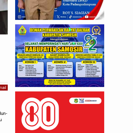
ail
lun-
u