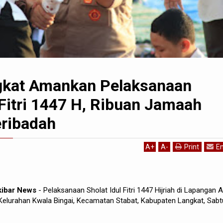
gkat Amankan Pelaksanaan
 Fitri 1447 H, Ribuan Jamaah
ribadah
A
+
A
-
Print
Em
rkibar News
- Pelaksanaan Sholat Idul Fitri 1447 Hijriah di Lapangan A
 Kelurahan Kwala Bingai, Kecamatan Stabat, Kabupaten Langkat, Sabt