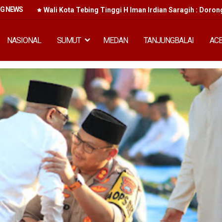
NG NEWS
an Murah
Wali Kota Tebing Tinggi H Iman Irdian Saragih : Doron
NASIONAL
SUMUT
MEDAN
TANJUNGBALAI
AC