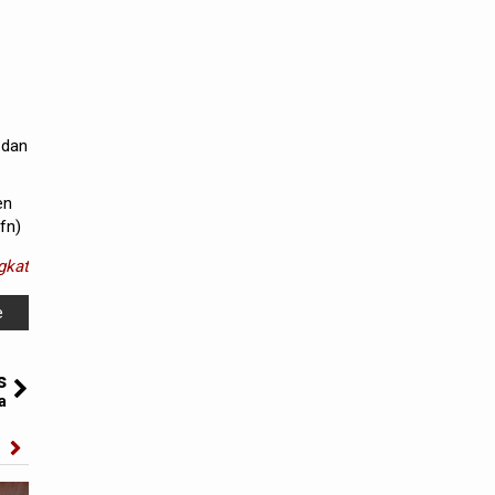
 dan
en
fn)
gkat
e
s
a