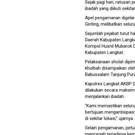
Sejak pagi hari, ratusan
ibadah yang diikuti sekit
Apel pengamanan digelar
Ginting, melibatkan selu
Sejumlah pejabat turut ha
Daerah Kabupaten Langkat
Kompol Husnil Mubarok Da
Kabupaten Langkat.
Pelaksanaan sholat dipi
khutbah disampaikan ole
Babussalam Tanjung Pura
Kapolres Langkat AKBP D
dilakukan secara maksi
menjalankan ibadah.
“Kami memastikan seluruh
bertujuan mengantisipasi
di sekitar lokasi,” ujarnya.
Selain pengamanan, petug
mencegah terjadinya kema