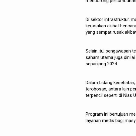
mendorong pertumbuhan e
Di sektor infrastruktur,
kerusakan akibat bencana
yang sempat rusak akibat 
Selain itu, pengawasan t
saham utama juga dinila
sepanjang 2024.
Dalam bidang kesehatan,
terobosan, antara lain p
terpencil seperti di Nias 
Program ini bertujuan m
layanan medis bagi masyar