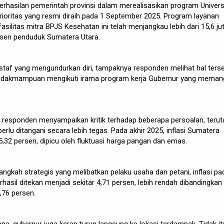
erhasilan pemerintah provinsi dalam merealisasikan program Univers
ioritas yang resmi diraih pada 1 September 2025. Program layanan
fasilitas mitra BPJS Kesehatan ini telah menjangkau lebih dari 15,6 ju
persen penduduk Sumatera Utara.
staf yang mengundurkan diri, tampaknya responden melihat hal ters
etidakmampuan mengikuti irama program kerja Gubernur yang meman
n responden menyampaikan kritik terhadap beberapa persoalan, teru
ai perlu ditangani secara lebih tegas. Pada akhir 2025, inflasi Sumatera
5,32 persen, dipicu oleh fluktuasi harga pangan dan emas.
angkah strategis yang melibatkan pelaku usaha dan petani, inflasi pa
hasil ditekan menjadi sekitar 4,71 persen, lebih rendah dibandingkan
4,76 persen.