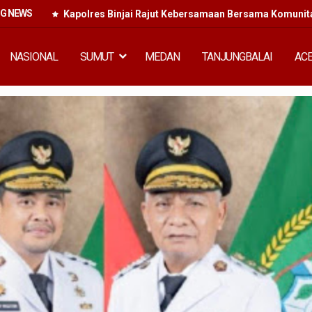
NG NEWS
Kapolres Binjai Rajut Kebersamaan Bersama Komunitas
NASIONAL
SUMUT
MEDAN
TANJUNGBALAI
AC