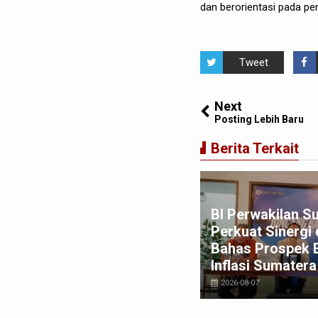
dan berorientasi pada p
Tweet
Next
Posting Lebih Baru
Berita Terkait
win Sugesti Nasution:
BI Perwakilan S
rong Percepatan Perda PBG
Perkuat Sinergi
na Penyederhanaan Layanan
Bahas Prospek 
pat dan Murah
Inflasi Sumatera
026-08-03
2026-08-07