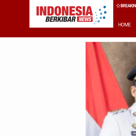
BREAKI
 Rumput Laut Nias Utara dari Hulu ke Hilir
HOME