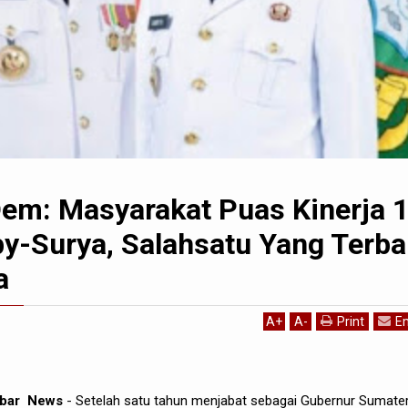
Dem: Masyarakat Puas Kinerja 
y-Surya, Salahsatu Yang Terba
a
A
+
A
-
Print
Em
kibar News
- Setelah satu tahun menjabat sebagai Gubernur Sumate