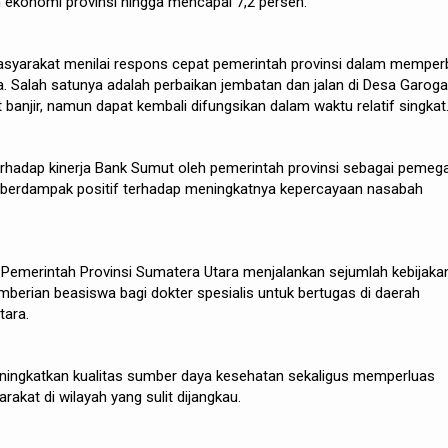
konomi provinsi hingga mencapai 7,2 persen.
 masyarakat menilai respons cepat pemerintah provinsi dalam memperb
. Salah satunya adalah perbaikan jembatan dan jalan di Desa Garoga
banjir, namun dapat kembali difungsikan dalam waktu relatif singkat
erhadap kinerja Bank Sumut oleh pemerintah provinsi sebagai pemeg
i berdampak positif terhadap meningkatnya kepercayaan nasabah
 Pemerintah Provinsi Sumatera Utara menjalankan sejumlah kebijaka
emberian beasiswa bagi dokter spesialis untuk bertugas di daerah
Utara.
eningkatkan kualitas sumber daya kesehatan sekaligus memperluas
akat di wilayah yang sulit dijangkau.