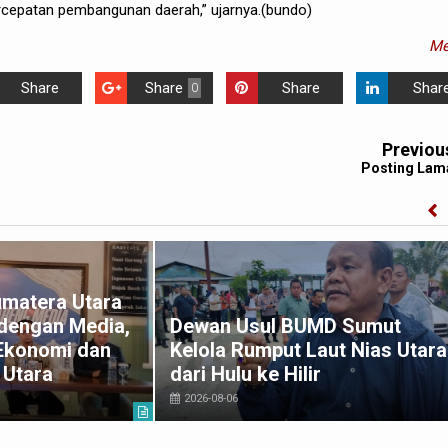
ercepatan pembangunan daerah,” ujarnya.(bundo)
Me
Share
Share
Share
Shar
0
Previou
Posting Lam
umatera Utara
 dengan Media,
Dewan Usul BUMD Sumut
Ekonomi dan
Kelola Rumput Laut Nias Utara
 Utara
dari Hulu ke Hilir
2026-08-06