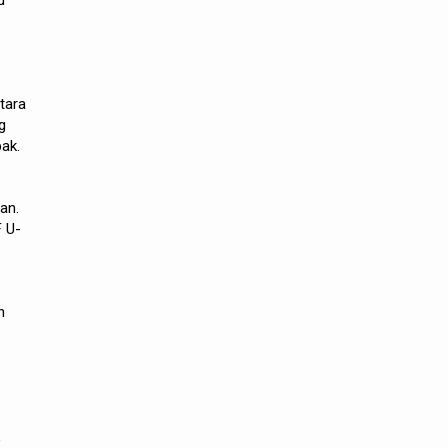
u
tara
g
ak.
an.
 U-
n
,