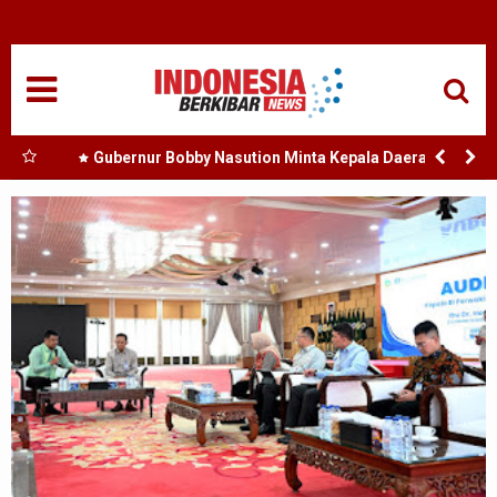
HOME
NASIONAL
SUMUT
h :
Gubernur Bobby Nasution Minta Kepala Daerah se-
Kepulauan Nias Percepat Usulan BKP 2027
MEDAN
TANJUNGBALAI
ACEH
EDUKASI
ADVETORIAL
REDAKSI