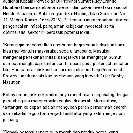
audiensi Kepala Perwakilan BI Provinsi Sumut Rudy Brando
Hutabarat bersama ekonom senior dan pakar investasi nasional
Hendri Saparini, di Aula Tengku Rizal Nurdin, Jalan Sudirman No
41, Medan, Kamis (16/4/2026). Pertemuan ini membahas strategi
pengendalian inflasi, penajaman kebijakan investasi, serta
optimalisasi sektor riil berbasis potensi lokal.
“Kami ingin mendapatkan gambaran bagaimana kebijakan kami
bisa menyentuh masyarakat secara langsung. Masukan
mengenai penekanan inflasi sangat krusial, mengingat Sumut
sempat menghadapi tantangan tersebut pada pertengahan tahun
lalu. Harapannya, diskusi hari ini menjadi input bagi Pemerintah
Provinsi untuk melakukan terobosan yang inovatif,” ujar Bobby
Nasution.
Bobby menegaskan komitmennya membuka ruang dialog dengan
para ahli guna memperbaiki regulasi di daerah. Menurutnya,
tantangan ke depan adalah mengubah peran pemerintah daerah
dari sekadar regulator menjadi fasilitator yang aktif menjemput
peluang.
“Banyak potensi seperti gula merah dan produk herbal yang