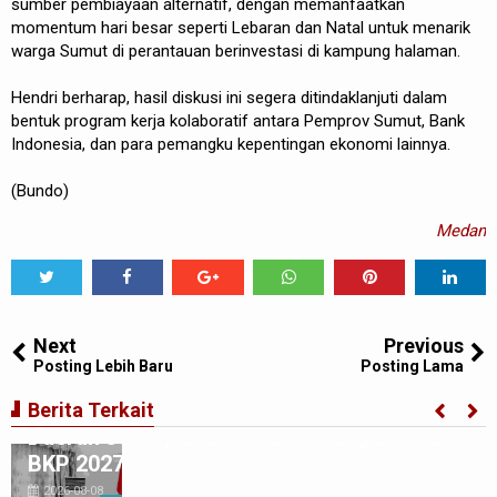
sumber pembiayaan alternatif, dengan memanfaatkan
momentum hari besar seperti Lebaran dan Natal untuk menarik
warga Sumut di perantauan berinvestasi di kampung halaman.
Hendri berharap, hasil diskusi ini segera ditindaklanjuti dalam
bentuk program kerja kolaboratif antara Pemprov Sumut, Bank
Indonesia, dan para pemangku kepentingan ekonomi lainnya.
(Bundo)
Medan
Tweet
Share
Share
Share
Share
Share
0
Next
Previous
Posting Lebih Baru
Posting Lama
Gubernur Bobby Nasution Minta Kepala
Berita Terkait
Daerah se-Kepulauan Nias Percepat Usulan
BKP 2027
2026-08-08