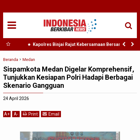
HOME
NASIONAL
SUMUT
 Nias
Kapolres Binjai Rajut Kebersamaan Bersama
Komunitas Ojek Online Kota Binjai
MEDAN
Beranda
Medan
Sispamkota Medan Digelar Komprehensif,
TANJUNGBALAI
Tunjukkan Kesiapan Polri Hadapi Berbagai
Skenario Gangguan
ACEH
24 April 2026
EDUKASI
A
+
A
-
Print
Email
ADVETORIAL
REDAKSI