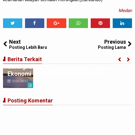
Medan
Tweet
Share
Share
Share
Share
Share
0
Next
Previous
Posting Lebih Baru
Posting Lama
BI Perwakilan Sumatera Utara Perkuat
Berita Terkait
Sinergi dengan Media, Bahas Prospek
Ekonomi dan Inflasi Sumatera Utara
2026-08-07
Posting Komentar