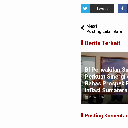
Tweet
Next
Posting Lebih Baru
Berita Terkait
win Sugesti Nasution:
BI Perwakilan S
rong Percepatan Perda PBG
Perkuat Sinergi
na Penyederhanaan Layanan
Bahas Prospek 
pat dan Murah
Inflasi Sumatera
026-08-03
2026-08-07
Posting Komentar