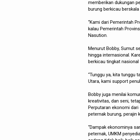
memberikan dukungan pe
burung berkicau berskala 
“Kami dari Pemerintah Pr
kalau Pemerintah Provinsi
Nasution.
Menurut Bobby, Sumut sel
hingga internasional. Kar
berkicau tingkat nasiona
“Tunggu ya, kita tunggu 
Utara, kami support penuh
Bobby juga menilai komun
kreativitas, dan seni, t
Perputaran ekonomi dari e
peternak burung, perajin
“Dampak ekonominya sanga
peternak, UMKM penyedia 