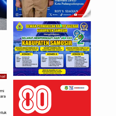
ail
smi
tara
ntuk