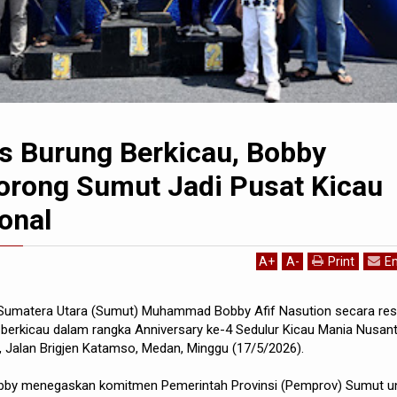
s Burung Berkicau, Bobby
orong Sumut Jadi Pusat Kicau
onal
A
+
A
-
Print
Em
Sumatera Utara (Sumut) Muhammad Bobby Afif Nasution secara re
erkicau dalam rangka Anniversary ke-4 Sedulur Kicau Mania Nusan
 Jalan Brigjen Katamso, Medan, Minggu (17/5/2026).
obby menegaskan komitmen Pemerintah Provinsi (Pemprov) Sumut u