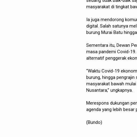
sedang tidak baik-baik s
masyarakat di tingkat baw
Ia juga mendorong komuni
digital. Salah satunya me
burung Murai Batu hingga
Sementara itu, Dewan Pe
masa pandemi Covid-19. 
alternatif penggerak eko
“Waktu Covid-19 ekonomi 
burung, hingga pengrajin
masyarakat bawah mulai 
Nusantara,” ungkapnya.
Merespons dukungan pen
agenda yang lebih besar 
(Bundo)