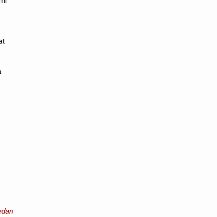
omi
at
a
dan