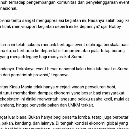
nuh terhadap pengembangan komunitas dan penyelenggaraan even
nasional.
ovinsi tentu sangat mengapresiasi kegiatan ini. Rasanya salah bagi k
 tidak men-support kegiatan seperti ini ke depannya,” ujar Bobby
ama ini telah sukses menarik berbagai event olahraga berskala nasi
ena itu, ia berharap ke depan lahir turnamen atau piala tetap burung
l yang menjadi legacy bagi masyarakat Sumut.
tandanya. Pokoknya event besar nasional kalau bisa kita buat di Suma
 dari pemerintah provinsi,” tegasnya.
itas Kicau Mania tidak hanya menjadi wadah penyaluran hobi,
etapi turut memberikan dampak ekonomi yang besar bagi masyarakat.
kosistem ini dinilai menyentuh langsung pelaku usaha kecil, mulai da
 kandang, hingga penyedia pakan dan UMKM terkait.
t luar biasa. Bukan hanya bagi peserta lomba, tetapi juga berputar
pakan, kandang, dan lainnya. Di tengah kondisi ekonomi global yang