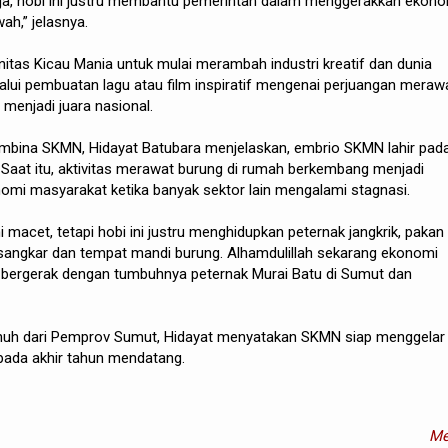
aja, hobi ini justru membantu pemerintah dalam menggerakkan ekon
ah,” jelasnya.
tas Kicau Mania untuk mulai merambah industri kreatif dan dunia
lalui pembuatan lagu atau film inspiratif mengenai perjuangan meraw
 menjadi juara nasional.
mbina SKMN, Hidayat Batubara menjelaskan, embrio SKMN lahir pad
Saat itu, aktivitas merawat burung di rumah berkembang menjadi
nomi masyarakat ketika banyak sektor lain mengalami stagnasi.
macet, tetapi hobi ini justru menghidupkan peternak jangkrik, pakan
 sangkar dan tempat mandi burung. Alhamdulillah sekarang ekonomi
bergerak dengan tumbuhnya peternak Murai Batu di Sumut dan
uh dari Pemprov Sumut, Hidayat menyatakan SKMN siap menggelar
pada akhir tahun mendatang.
Me