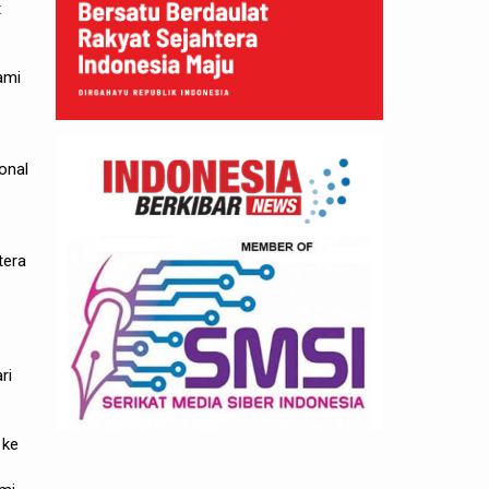
t
ami
onal
tera
ri
 ke