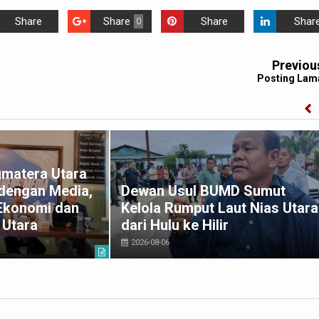
Share
Share
Share
Shar
0
Previou
Posting Lam
umatera Utara
 dengan Media,
Dewan Usul BUMD Sumut
Ekonomi dan
Kelola Rumput Laut Nias Utara
 Utara
dari Hulu ke Hilir
2026-08-06