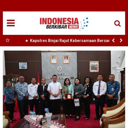
HOME
NASIONAL
SUMUT
 Nias
Kapolres Binjai Rajut Kebersamaan Bersama
Komunitas Ojek Online Kota Binjai
MEDAN
TANJUNGBALAI
ACEH
EDUKASI
ADVETORIAL
REDAKSI