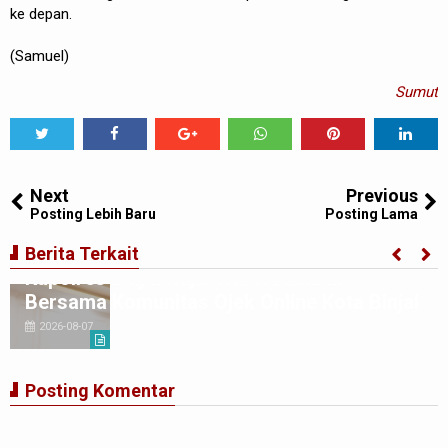
ke depan.
(Samuel)
Sumut
Tweet
Share
Share
Share
Share
Share
0
Next
Previous
Posting Lebih Baru
Posting Lama
Berita Terkait
Kapolres Binjai Rajut Kebersamaan
Bersama Komunitas Ojek Online Kota Binjai
2026-08-07
Posting Komentar