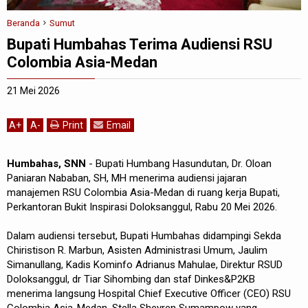
Beranda
Sumut
Bupati Humbahas Terima Audiensi RSU
Colombia Asia-Medan
21 Mei 2026
A
+
A
-
Print
Email
Humbahas, SNN
- Bupati Humbang Hasundutan, Dr. Oloan
Paniaran Nababan, SH, MH menerima audiensi jajaran
manajemen RSU Colombia Asia-Medan di ruang kerja Bupati,
Perkantoran Bukit Inspirasi Doloksanggul, Rabu 20 Mei 2026.
Dalam audiensi tersebut, Bupati Humbahas didampingi Sekda
Chiristison R. Marbun, Asisten Administrasi Umum, Jaulim
Simanullang, Kadis Kominfo Adrianus Mahulae, Direktur RSUD
Doloksanggul, dr Tiar Sihombing dan staf Dinkes&P2KB
menerima langsung Hospital Chief Executive Officer (CEO) RSU
Colombia Asia-Medan, Stella Sheyren Sumampow yang