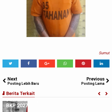
Sumut
Tweet
Share
Share
Share
Share
Share
0
Next
Previous
Posting Lebih Baru
Posting Lama
Gubernur Bobby Nasution Minta Kepala
Berita Terkait
Daerah se-Kepulauan Nias Percepat Usulan
BKP 2027
2026-08-08