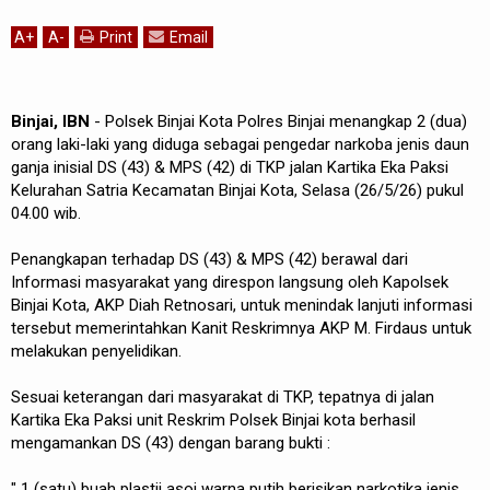
A
+
A
-
Print
Email
Binjai, IBN
- Polsek Binjai Kota Polres Binjai menangkap 2 (dua)
orang laki-laki yang diduga sebagai pengedar narkoba jenis daun
ganja inisial DS (43) & MPS (42) di TKP jalan Kartika Eka Paksi
Kelurahan Satria Kecamatan Binjai Kota, Selasa (26/5/26) pukul
04.00 wib.
Penangkapan terhadap DS (43) & MPS (42) berawal dari
Informasi masyarakat yang direspon langsung oleh Kapolsek
Binjai Kota, AKP Diah Retnosari, untuk menindak lanjuti informasi
tersebut memerintahkan Kanit Reskrimnya AKP M. Firdaus untuk
melakukan penyelidikan.
Sesuai keterangan dari masyarakat di TKP, tepatnya di jalan
Kartika Eka Paksi unit Reskrim Polsek Binjai kota berhasil
mengamankan DS (43) dengan barang bukti :
" 1 (satu) buah plastii asoi warna putih berisikan narkotika jenis