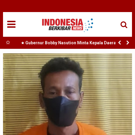
HOME
NASIONAL
SUMUT
h :
Gubernur Bobby Nasution Minta Kepala Daerah se-
Kepulauan Nias Percepat Usulan BKP 2027
MEDAN
TANJUNGBALAI
ACEH
EDUKASI
ADVETORIAL
REDAKSI