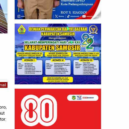
ail
oro,
mut
tor.