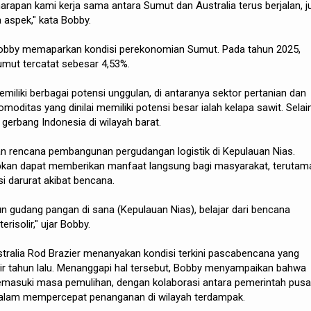
arapan kami kerja sama antara Sumut dan Australia terus berjalan, j
 aspek," kata Bobby.
obby memaparkan kondisi perekonomian Sumut. Pada tahun 2025,
ut tercatat sebesar 4,53%.
iliki berbagai potensi unggulan, di antaranya sektor pertanian dan
moditas yang dinilai memiliki potensi besar ialah kelapa sawit. Selain
gerbang Indonesia di wilayah barat.
 rencana pembangunan pergudangan logistik di Kepulauan Nias.
pkan dapat memberikan manfaat langsung bagi masyarakat, terutam
 darurat akibat bencana.
gudang pangan di sana (Kepulauan Nias), belajar dari bencana
erisolir," ujar Bobby.
tralia Rod Brazier menanyakan kondisi terkini pascabencana yang
r tahun lalu. Menanggapi hal tersebut, Bobby menyampaikan bahwa
emasuki masa pemulihan, dengan kolaborasi antara pemerintah pusa
alam mempercepat penanganan di wilayah terdampak.