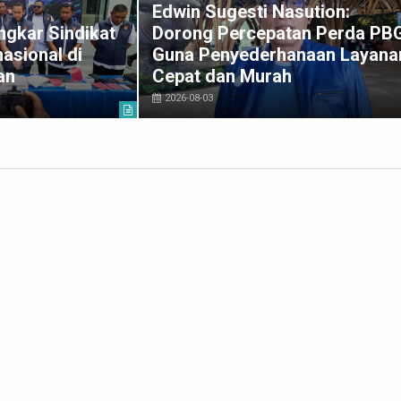
Edwin Sugesti Nasution:
gkar Sindikat
Dorong Percepatan Perda PB
asional di
Guna Penyederhanaan Layana
an
Cepat dan Murah
2026-08-03