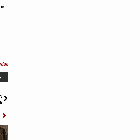
 ia
dan
e
s
a