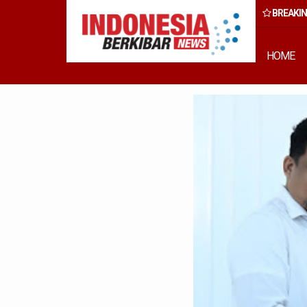
BREAKI
rong Percepatan Perda PBG Guna Penyederhanaan Layanan Cepat d
HOME