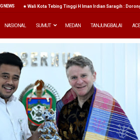
NG NEWS
an Murah
Wali Kota Tebing Tinggi H Iman Irdian Saragih : Doron
NASIONAL
SUMUT
MEDAN
TANJUNGBALAI
AC