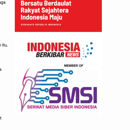
uga
 itu,
a
t