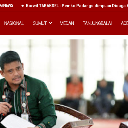
NG NEWS
Korwil TABAKSEL : Pemko Padangsidimpuan Diduga A
NASIONAL
SUMUT
MEDAN
TANJUNGBALAI
AC