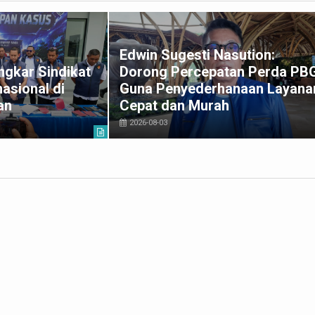
Edwin Sugesti Nasution:
gkar Sindikat
Dorong Percepatan Perda PB
asional di
Guna Penyederhanaan Layana
an
Cepat dan Murah
2026-08-03