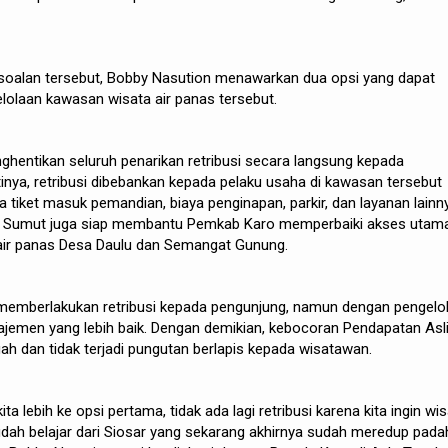
soalan tersebut, Bobby Nasution menawarkan dua opsi yang dapat
elolaan kawasan wisata air panas tersebut.
hentikan seluruh penarikan retribusi secara langsung kepada
inya, retribusi dibebankan kepada pelaku usaha di kawasan tersebut
 tiket masuk pemandian, biaya penginapan, parkir, dan layanan lainn
v Sumut juga siap membantu Pemkab Karo memperbaiki akses utam
ir panas Desa Daulu dan Semangat Gunung.
 memberlakukan retribusi kepada pengunjung, namun dengan pengelo
ajemen yang lebih baik. Dengan demikian, kebocoran Pendapatan Asl
ah dan tidak terjadi pungutan berlapis kepada wisatawan.
kita lebih ke opsi pertama, tidak ada lagi retribusi karena kita ingin wi
 sudah belajar dari Siosar yang sekarang akhirnya sudah meredup pada