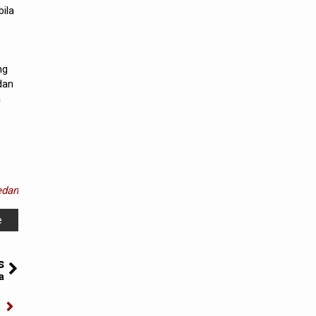
bila
ng
dan
a
.
dan
e
s
a