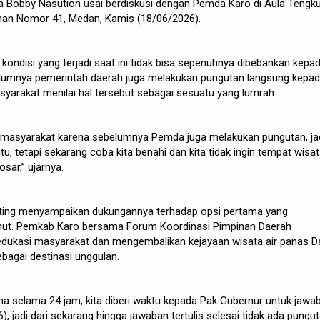
ta Bobby Nasution usai berdiskusi dengan Pemda Karo di Aula Tengk
rman Nomor 41, Medan, Kamis (18/06/2026).
kondisi yang terjadi saat ini tidak bisa sepenuhnya dibebankan kepa
lumnya pemerintah daerah juga melakukan pungutan langsung kepa
yarakat menilai hal tersebut sebagai sesuatu yang lumrah.
 masyarakat karena sebelumnya Pemda juga melakukan pungutan, ja
tu, tetapi sekarang coba kita benahi dan kita tidak ingin tempat wisata
sar,” ujarnya.
nting menyampaikan dukungannya terhadap opsi pertama yang
mut. Pemkab Karo bersama Forum Koordinasi Pimpinan Daerah
dukasi masyarakat dan mengembalikan kejayaan wisata air panas D
agai destinasi unggulan.
sana selama 24 jam, kita diberi waktu kepada Pak Gubernur untuk jawa
6), jadi dari sekarang hingga jawaban tertulis selesai tidak ada pungu