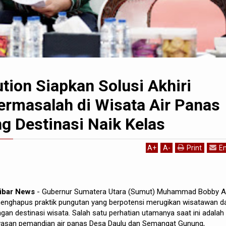
tion Siapkan Solusi Akhiri
ermasalah di Wisata Air Panas
g Destinasi Naik Kelas
A
+
A
-
Print
Em
kibar News
- Gubernur Sumatera Utara (Sumut) Muhammad Bobby Af
nghapus praktik pungutan yang berpotensi merugikan wisatawan d
 destinasi wisata. Salah satu perhatian utamanya saat ini adalah
kawasan pemandian air panas Desa Daulu dan Semangat Gunung,