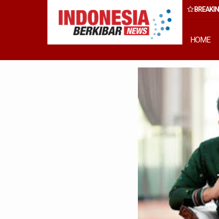
BREAKI
ang Capai Rp50 Miliar
HOME