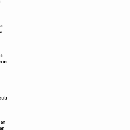
u
da
da
di
 ini
aulu
ban
tan