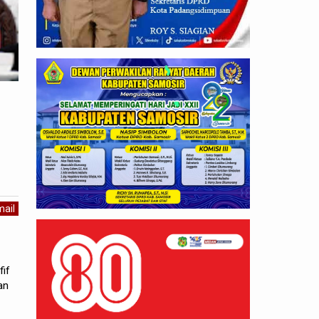
ail
if
an