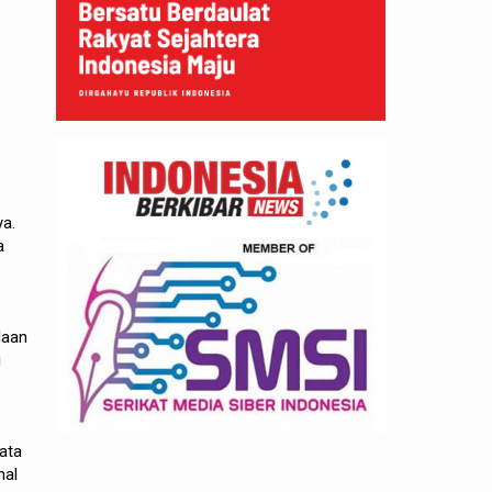
ya.
a
laan
i
sata
hal