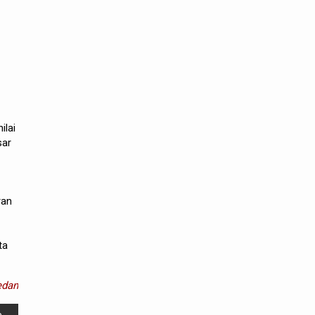
ilai
sar
ran
ta
dan