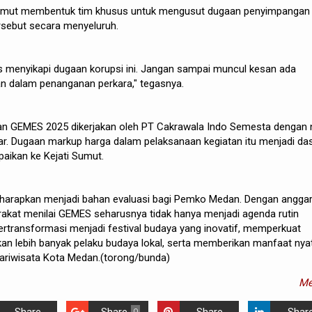
 Sumut membentuk tim khusus untuk mengusut dugaan penyimpangan
sebut secara menyeluruh.
s menyikapi dugaan korupsi ini. Jangan sampai muncul kesan ada
n dalam penanganan perkara," tegasnya.
an GEMES 2025 dikerjakan oleh PT Cakrawala Indo Semesta dengan n
liar. Dugaan markup harga dalam pelaksanaan kegiatan itu menjadi da
paikan ke Kejati Sumut.
 diharapkan menjadi bahan evaluasi bagi Pemko Medan. Dengan angga
arakat menilai GEMES seharusnya tidak hanya menjadi agenda rutin
rtransformasi menjadi festival budaya yang inovatif, memperkuat
tkan lebih banyak pelaku budaya lokal, serta memberikan manfaat nya
ariwisata Kota Medan.(torong/bunda)
Me