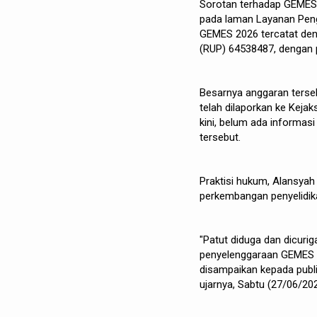
Sorotan terhadap GEMES t
pada laman Layanan Peng
GEMES 2026 tercatat de
(RUP) 64538487, dengan p
Besarnya anggaran terse
telah dilaporkan ke Keja
kini, belum ada informa
tersebut.
Praktisi hukum, Alansya
perkembangan penyelidika
"Patut diduga dan dicuri
penyelenggaraan GEMES t
disampaikan kepada publi
ujarnya, Sabtu (27/06/202