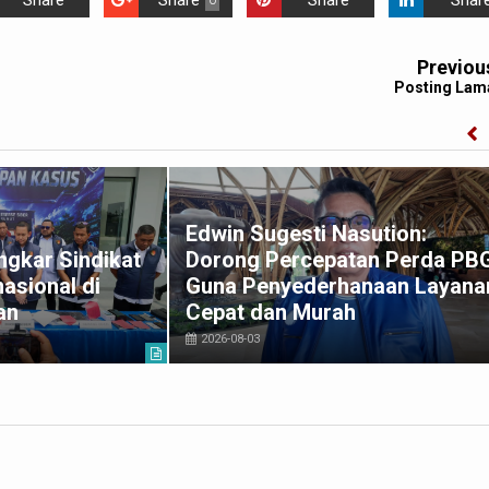
Share
Share
Share
Shar
0
Previou
Posting Lam
Edwin Sugesti Nasution:
gkar Sindikat
Dorong Percepatan Perda PB
asional di
Guna Penyederhanaan Layana
an
Cepat dan Murah
2026-08-03