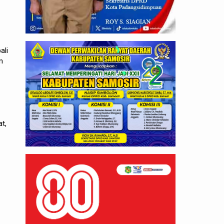
ali
m
t,