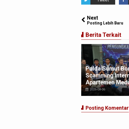
Tweet
Next
Posting Lebih Baru
Berita Terkait
misi I DPRD Medan Dukung
Polda Sumut Bon
nuh Langkah Tegas APH
Scamming Intern
zia Narkoba di THM
Apartemen Med
026-08-02
2026-08-06
Posting Komentar