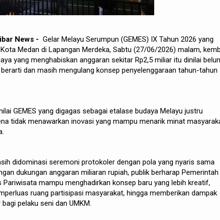
ibar News -
Gelar Melayu Serumpun (GEMES) IX Tahun 2026 yang
a Kota Medan di Lapangan Merdeka, Sabtu (27/06/2026) malam, kemb
aya yang menghabiskan anggaran sekitar Rp2,5 miliar itu dinilai belu
berarti dan masih mengulang konsep penyelenggaraan tahun-tahun
ilai GEMES yang digagas sebagai etalase budaya Melayu justru
arena tidak menawarkan inovasi yang mampu menarik minat masyaraka
a.
asih didominasi seremoni protokoler dengan pola yang nyaris sama
engan dukungan anggaran miliaran rupiah, publik berharap Pemerintah
 Pariwisata mampu menghadirkan konsep baru yang lebih kreatif,
emperluas ruang partisipasi masyarakat, hingga memberikan dampak
 bagi pelaku seni dan UMKM.