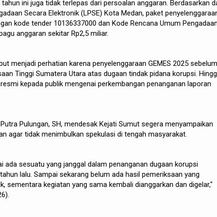
ahun ini juga tidak terlepas dari persoalan anggaran. Berdasarkan d
adaan Secara Elektronik (LPSE) Kota Medan, paket penyelenggaraa
ngan kode tender 10136337000 dan Kode Rencana Umum Pengadaa
agu anggaran sekitar Rp2,5 miliar.
but menjadi perhatian karena penyelenggaraan GEMES 2025 sebelu
ksaan Tinggi Sumatera Utara atas dugaan tindak pidana korupsi. Hing
si resmi kepada publik mengenai perkembangan penanganan laporan
h Putra Pulungan, SH, mendesak Kejati Sumut segera menyampaikan
n agar tidak menimbulkan spekulasi di tengah masyarakat.
gai ada sesuatu yang janggal dalam penanganan dugaan korupsi
ahun lalu. Sampai sekarang belum ada hasil pemeriksaan yang
k, sementara kegiatan yang sama kembali dianggarkan dan digelar,"
6).