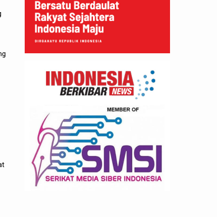
g
ng
at