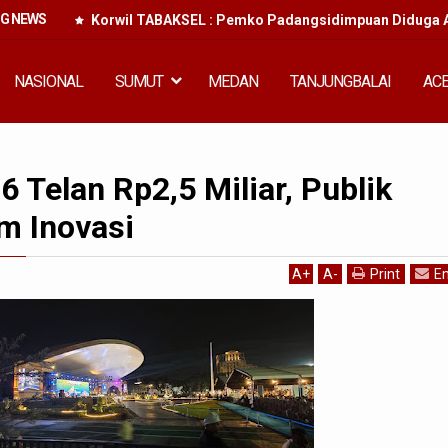
NG NEWS
Korwil TABAKSEL : Pemko Padangsidimpuan Diduga A
NASIONAL
SUMUT
MEDAN
TANJUNGBALAI
AC
Telan Rp2,5 Miliar, Publik
m Inovasi
A
+
A
-
Print
Em