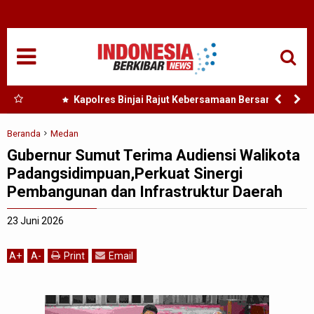
HOME
NASIONAL
SUMUT
 Nias
Kapolres Binjai Rajut Kebersamaan Bersama
Komunitas Ojek Online Kota Binjai
MEDAN
Beranda
Medan
Gubernur Sumut Terima Audiensi Walikota
TANJUNGBALAI
Padangsidimpuan,Perkuat Sinergi
Pembangunan dan Infrastruktur Daerah
ACEH
23 Juni 2026
EDUKASI
A
+
A
-
Print
Email
ADVETORIAL
REDAKSI