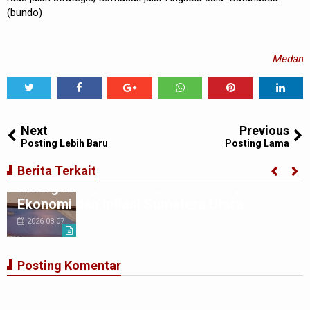
(bundo)
Medan
Tweet
Share
Share
Share
Share
Share
0
Next
Previous
Posting Lebih Baru
Posting Lama
BI Perwakilan Sumatera Utara Perkuat
Berita Terkait
Sinergi dengan Media, Bahas Prospek
Ekonomi dan Inflasi Sumatera Utara
2026-08-07
Posting Komentar