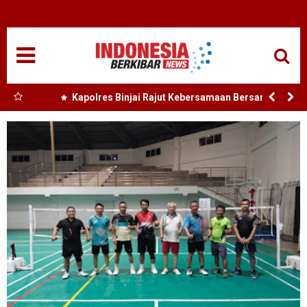
HOME
NASIONAL
SUMUT
 Nias
Kapolres Binjai Rajut Kebersamaan Bersama
Komunitas Ojek Online Kota Binjai
MEDAN
TANJUNGBALAI
ACEH
EDUKASI
ADVETORIAL
REDAKSI