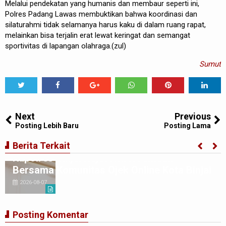
Melalui pendekatan yang humanis dan membaur seperti ini,
Polres Padang Lawas membuktikan bahwa koordinasi dan
silaturahmi tidak selamanya harus kaku di dalam ruang rapat,
melainkan bisa terjalin erat lewat keringat dan semangat
sportivitas di lapangan olahraga.(zul)
Sumut
Tweet
Share
Share
Share
Share
Share
0
Next
Previous
Posting Lebih Baru
Posting Lama
Berita Terkait
Kapolres Binjai Rajut Kebersamaan
Bersama Komunitas Ojek Online Kota Binjai
2026-08-07
Posting Komentar