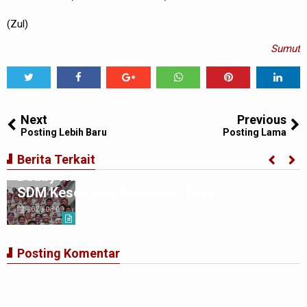
(Zul)
Sumut
Tweet
Share
Share
Share
Share
Share
0
Next
Previous
Posting Lebih Baru
Posting Lama
Berita Terkait
Bobby Nasution Siapkan Beasiswa Perkuat
SDM Kesehatan Kepulauan Nias
2026-08-09
Posting Komentar