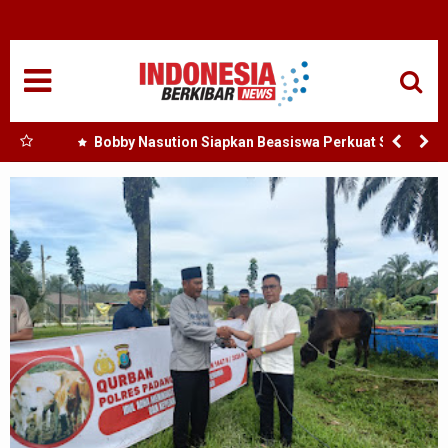
HOME
NASIONAL
SUMUT
h :
Bobby Nasution Siapkan Beasiswa Perkuat SDM
Kesehatan Kepulauan Nias
MEDAN
TANJUNGBALAI
ACEH
EDUKASI
ADVETORIAL
REDAKSI