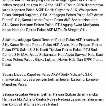
Adapun daftar Nama yang Qurban di lingkungan Polres Palas
dalam rangka Hari raya Idul Adha 1447 H Tahun 2026 diantaranya
yaitu, Kapolres Palas AKBP Dodik Yuliyanto, S.I.K, Wakapolres
Palas Kompol Sugianto, S.Pd., Kabagops Polres Palas AKP Aman
Putra.B. S.H, Kasat Lantas Polres Palas AKP Andrea Nasution,
S.H., Kasat Intelkam Polres Palas IPTU Agung Swita Madiyasta.,
Kasat Narkoba Polres Palas AKP M.Taufik Siregar, S.H.,
Selain itu, ada juga Kasat Reskrim Polres Palas AKP Irwansyah
S.H., Kasat Binmas Polres Palas AKP Arwin., Kasi Propam Polres
Palas IPTU Salim S, S.H, Kanit Tipidkor Polres Palas IPTU Budi
Candra S.H, M.H., Aipda Zulkarnaian Nst, Aipda Sarwedi Hsb, Kasi
Dokes Polres Palas., Bripka Lukman Hakim Hsb. Dan SPPG Polres
Palas.
Secara khusus, Kapolres Palas AKBP Dodik Yuliyanto,S.I.K
menyaksikan prosesi penyembelihan hewan kurban di komplek
Mapolres Palas.
Selama kegiatan Penyembelihan Hewan Qurban dalam rangka
Hari raya Idul Adha di Kantor Polres Padang Lawas berjalan aman
dan kondusif. (Humas Polres Palas)