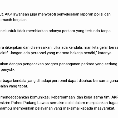
, AKP Irwansah juga menyoroti penyelesaian laporan polisi dan
 masih berjalan.
nel untuk tidak membiarkan adanya perkara yang tertunda tanpa
a dikerjakan dan diselesaikan. Jika ada kendala, mari kita gelar ber
lektif. Jangan ada personel yang merasa bekerja sendiri,” katanya.
jutkan dengan pengecekan progres penanganan perkara yang sedang
penyidik.
berbagai kendala yang dihadapi personel dapat dibahas bersama guna
aian yang tepat.
 mengedepankan komunikasi, kebersamaan, dan kerja sama tim, AK
eskrim Polres Padang Lawas semakin solid dalam menjalankan tuga
mampu memberikan pelayanan yang maksimal kepada masyarakat.