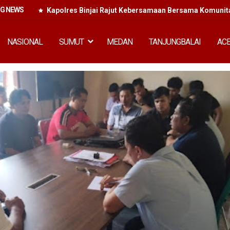
NG NEWS
Kapolres Binjai Rajut Kebersamaan Bersama Komunitas
NASIONAL
SUMUT
MEDAN
TANJUNGBALAI
AC