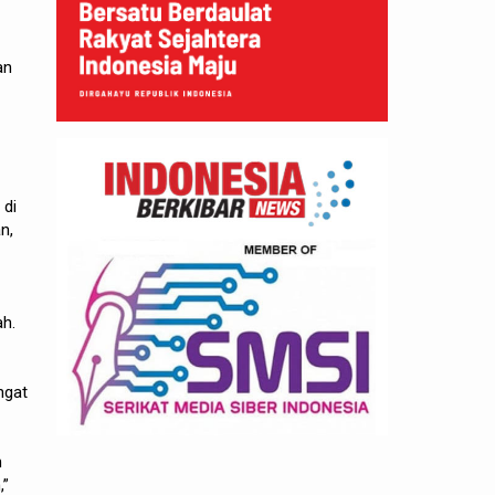
an
 di
n,
ah.
ngat
n
,”