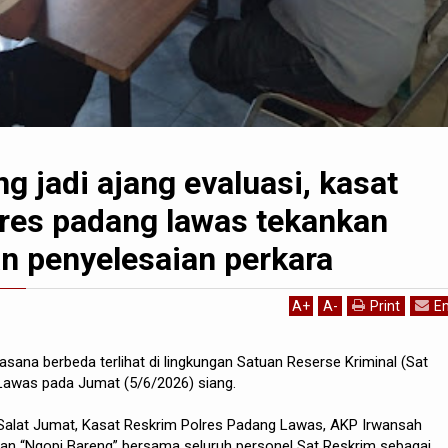
g jadi ajang evaluasi, kasat
lres padang lawas tekankan
an penyelesaian perkara
A
+
A
-
Print
Em
asana berbeda terlihat di lingkungan Satuan Reserse Kriminal (Sat
Lawas pada Jumat (5/6/2026) siang.
Salat Jumat, Kasat Reskrim Polres Padang Lawas, AKP Irwansah
tan “Ngopi Bareng” bersama seluruh personel Sat Reskrim sebagai