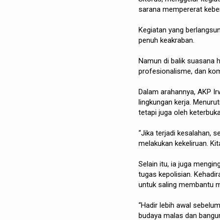
sarana mempererat keber
Kegiatan yang berlangsun
penuh keakraban.
Namun di balik suasana ha
profesionalisme, dan ko
Dalam arahannya, AKP Ir
lingkungan kerja. Menuru
tetapi juga oleh keterbuk
“Jika terjadi kesalahan, 
melakukan kekeliruan. Ki
Selain itu, ia juga meng
tugas kepolisian. Kehadi
untuk saling membantu me
“Hadir lebih awal sebelu
budaya malas dan bangun