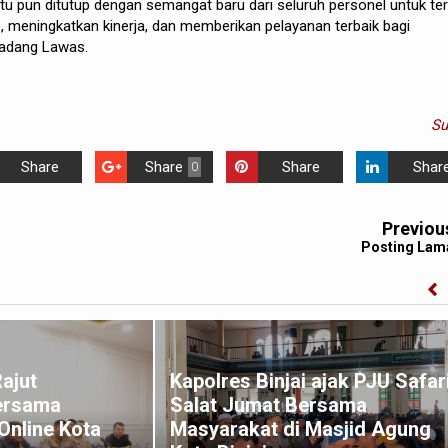
itu pun ditutup dengan semangat baru dari seluruh personel untuk te
 meningkatkan kinerja, dan memberikan pelayanan terbaik bagi
adang Lawas.
S
Share
Share
Share
Shar
0
Previou
Posting Lam
Rajut
Kapolres Binjai ajak PJU Safar
ersama
Salat Jumat Bersama
Online Kota
Masyarakat di Masjid Agung