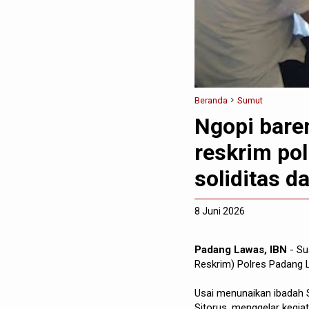
Beranda
Sumut
Ngopi baren
reskrim po
soliditas d
8 Juni 2026
Padang Lawas, IBN
- Su
Reskrim) Polres Padang 
Usai menunaikan ibadah 
Sitorus, menggelar kegia