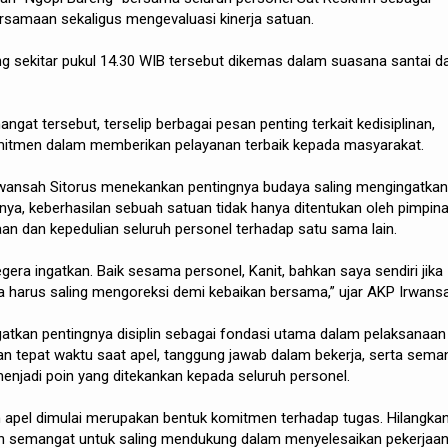
samaan sekaligus mengevaluasi kinerja satuan.
g sekitar pukul 14.30 WIB tersebut dikemas dalam suasana santai d
ngat tersebut, terselip berbagai pesan penting terkait kedisiplinan,
mitmen dalam memberikan pelayanan terbaik kepada masyarakat.
wansah Sitorus menekankan pentingnya budaya saling mengingatkan
tnya, keberhasilan sebuah satuan tidak hanya ditentukan oleh pimpina
aan dan kepedulian seluruh personel terhadap satu sama lain.
segera ingatkan. Baik sesama personel, Kanit, bahkan saya sendiri jika
ta harus saling mengoreksi demi kebaikan bersama,” ujar AKP Irwans
ingatkan pentingnya disiplin sebagai fondasi utama dalam pelaksanaan
ran tepat waktu saat apel, tanggung jawab dalam bekerja, serta sema
njadi poin yang ditekankan kepada seluruh personel.
m apel dimulai merupakan bentuk komitmen terhadap tugas. Hilangka
 semangat untuk saling mendukung dalam menyelesaikan pekerjaan