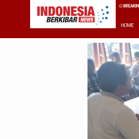
BREAKI
 Rumput Laut Nias Utara dari Hulu ke Hilir
HOME