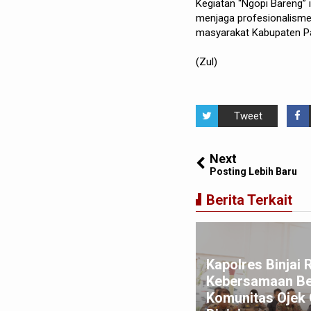
Kegiatan “Ngopi Bareng” 
menjaga profesionalisme,
masyarakat Kabupaten P
(Zul)
Tweet
Next
Posting Lebih Baru
Berita Terkait
mosir Naik Kelas, Bupati
mosir dan Kepala Bank
donesia Perwakilan Sibolga
Kapolres Binjai 
nda Tangani Kerjasama
Kebersamaan B
rcepatan Exporr Hasil
Komunitas Ojek 