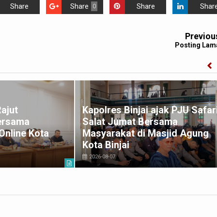
Share
Share
Share
Shar
0
Previou
Posting Lam
Rajut
Kapolres Binjai ajak PJU Safar
ersama
Salat Jumat Bersama
Online Kota
Masyarakat di Masjid Agung
Kota Binjai
2026-08-07