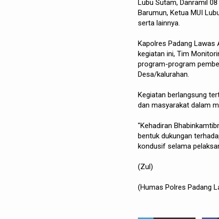
Lubu Sutam, Danramil 08
Barumun, Ketua MUI Lub
serta lainnya.
Kapolres Padang Lawas AK
kegiatan ini, Tim Monito
program-program pemberd
Desa/kalurahan.
Kegiatan berlangsung ter
dan masyarakat dalam m
"Kehadiran Bhabinkamtib
bentuk dukungan terhada
kondusif selama pelaksa
(Zul)
(Humas Polres Padang L