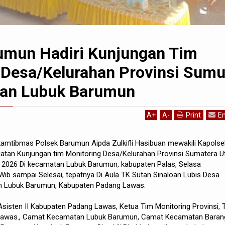
umun Hadiri Kunjungan Tim
 Desa/Kelurahan Provinsi Sumu
tan Lubuk Barumun
A
+
A
-
Print
Em
amtibmas Polsek Barumun Aipda Zulkifli Hasibuan mewakili Kapolse
atan Kunjungan tim Monitoring Desa/Kelurahan Provinsi Sumatera U
 2026 Di kecamatan Lubuk Barumun, kabupaten Palas, Selasa
 Wib sampai Selesai, tepatnya Di Aula TK Sutan Sinaloan Lubis Desa
n Lubuk Barumun, Kabupaten Padang Lawas.
h Asisten II Kabupaten Padang Lawas, Ketua Tim Monitoring Provinsi, 
Lawas., Camat Kecamatan Lubuk Barumun, Camat Kecamatan Baran