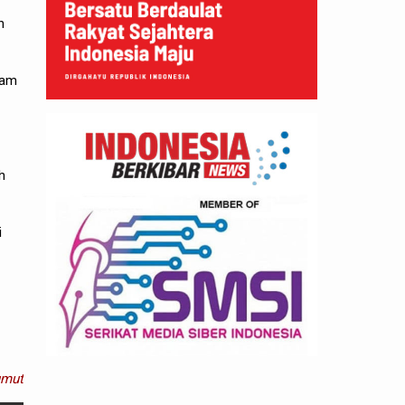
n
lam
h
i
umut