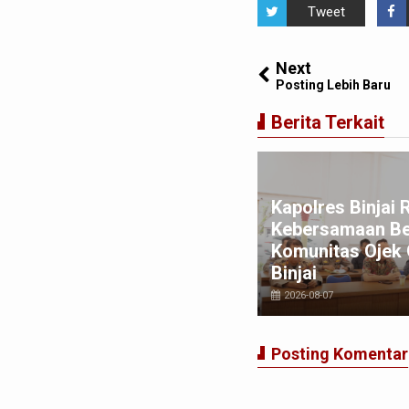
Tweet
Next
Posting Lebih Baru
Berita Terkait
mosir Naik Kelas, Bupati
mosir dan Kepala Bank
donesia Perwakilan Sibolga
Kapolres Binjai 
nda Tangani Kerjasama
Kebersamaan B
rcepatan Exporr Hasil
Komunitas Ojek 
rtanian Samosir
Binjai
026-08-06
2026-08-07
Posting Komentar