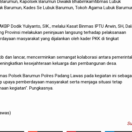
 Barumun, Kapolsek Barumun Diwakili Bhabimkamtibmas Lubuk
uk Barumun, Kades Se Lubuk Barumun, Tokoh Agama Lubuk Barumu
BP Dodik Yuliyanto, SIK., melalui Kasat Binmas IPTU Arwin, SH, Da
ring Provinsi melakukan peninjauan langsung terhadap pelaksanaan
ayaan masyarakat yang dijalankan oleh kader PKK di tingkat
tib dan lancar, mencerminkan semangat kolaborasi antara pemerinta
eningkatkan kesejahteraan keluarga dan pembangunan desa.
mas Polsek Barumun Polres Padang Lawas pada kegiatan ini sebaga
p upaya pemberdayaan masyarakat serta menjaga situasi tetap
naan kegiatan". Pungkasnya.
awas)
S