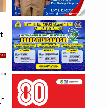
t
ail
l
tara
Tim
g