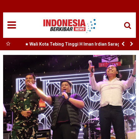
HOME
NASIONAL
SUMUT
Bukan
Wali Kota Tebing Tinggi H Iman Irdian Saragih :
Dorong Optimalisasi SP3 Catin
MEDAN
TANJUNGBALAI
ACEH
EDUKASI
ADVETORIAL
REDAKSI