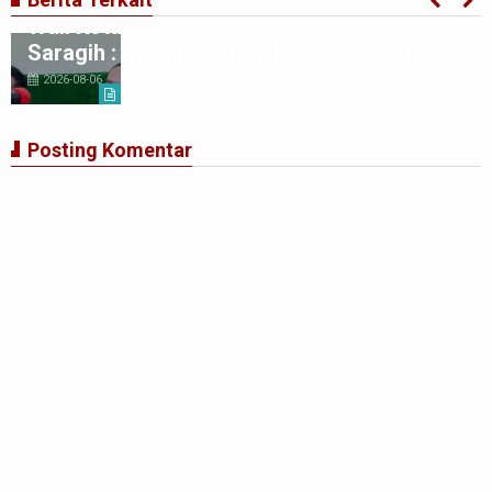
Wali Kota Tebing Tinggi H Iman Irdian
Saragih : Dorong Optimalisasi SP3 Catin
2026-08-06
Posting Komentar