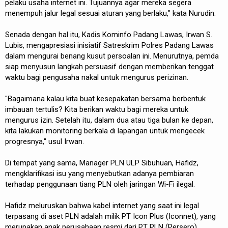
pelaku usaha internet ini. Tujuannya agar mereka segera
menempuh jalur legal sesuai aturan yang berlaku," kata Nurudin.
Senada dengan hal itu, Kadis Kominfo Padang Lawas, Irwan S.
Lubis, mengapresiasi inisiatif Satreskrim Polres Padang Lawas
dalam mengurai benang kusut persoalan ini. Menurutnya, pemda
siap menyusun langkah persuasif dengan memberikan tenggat
waktu bagi pengusaha nakal untuk mengurus perizinan.
"Bagaimana kalau kita buat kesepakatan bersama berbentuk
imbauan tertulis? Kita berikan waktu bagi mereka untuk
mengurus izin. Setelah itu, dalam dua atau tiga bulan ke depan,
kita lakukan monitoring berkala di lapangan untuk mengecek
progresnya," usul Irwan.
Di tempat yang sama, Manager PLN ULP Sibuhuan, Hafidz,
mengklarifikasi isu yang menyebutkan adanya pembiaran
terhadap penggunaan tiang PLN oleh jaringan Wi-Fi ilegal.
Hafidz meluruskan bahwa kabel internet yang saat ini legal
terpasang di aset PLN adalah milik PT Icon Plus (Iconnet), yang
merupakan anak perusahaan resmi dari PT PLN (Persero).