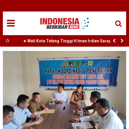
HOME
NASIONAL
SUMUT
Perda
Wali Kota Tebing Tinggi H Iman Irdian Saragih :
Murah
Dorong Optimalisasi SP3 Catin
MEDAN
TANJUNGBALAI
ACEH
EDUKASI
ADVETORIAL
REDAKSI