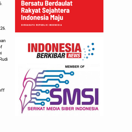
6.
26.
man
of
i
Rudi
off