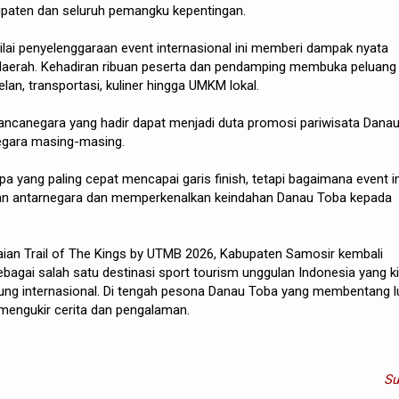
upaten dan seluruh pemangku kepentingan.
ilai penyelenggaraan event internasional ini memberi dampak nyata
aerah. Kehadiran ribuan peserta dan pendamping membuka peluang
lan, transportasi, kuliner hingga UMKM lokal.
mancanegara yang hadir dapat menjadi duta promosi pariwisata Dana
negara masing-masing.
a yang paling cepat mencapai garis finish, tetapi bagaimana event in
 antarnegara dan memperkenalkan keindahan Danau Toba kepada
aian Trail of The Kings by UTMB 2026, Kabupaten Samosir kembali
agai salah satu destinasi sport tourism unggulan Indonesia yang ki
gung internasional. Di tengah pesona Danau Toba yang membentang l
p mengukir cerita dan pengalaman.
S