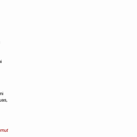
u
i
ni
uas,
umut