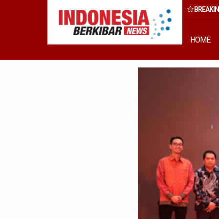
BREAKI
 Rumput Laut Nias Utara dari Hulu ke Hilir
HOME