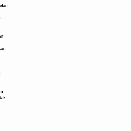
elari
i
an
kan
n
ma
dak