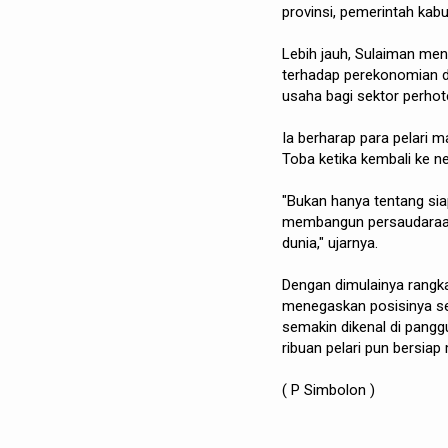
provinsi, pemerintah kab
Lebih jauh, Sulaiman men
terhadap perekonomian d
usaha bagi sektor perhote
Ia berharap para pelari 
Toba ketika kembali ke 
"Bukan hanya tentang siap
membangun persaudaraan
dunia," ujarnya.
Dengan dimulainya rangk
menegaskan posisinya seb
semakin dikenal di pang
ribuan pelari pun bersia
( P Simbolon )