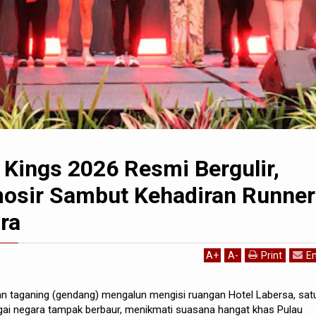
e Kings 2026 Resmi Bergulir,
sir Sambut Kehadiran Runner
ra
A
+
A
-
Print
Em
n taganing (gendang) mengalun mengisi ruangan Hotel Labersa, sat
bagai negara tampak berbaur, menikmati suasana hangat khas Pulau