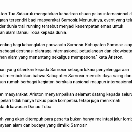
ston Tua Sidauruk mengatakan kehadiran ribuan pelari internasional 
aan tersendiri bagi masyarakat Samosir. Menurutnya, event yang tel
nder dunia trail running tersebut menjadi kesempatan emas untuk
an alam Danau Toba kepada dunia.
enting bagi kebangkitan pariwisata Samosir. Kabupaten Samosir sia
 sebagai destinasi olahraga internasional, petualangan dan ekowisat
an alam yang menantang sekaligus mempesona," kata Ariston.
aan yang diberikan kepada Samosir sebagai lokasi penyelenggaraan
ional membuktikan bahwa Kabupaten Samosir memiliki daya saing dan
uan rumah berbagai kegiatan berskala nasional maupun internasional
n masyarakat, Ariston menyampaikan selamat datang kepada selur
 pelari tidak hanya fokus pada kompetisi, tetapi juga menikmati
da di kawasan Danau Toba.
ah yang akan ditempuh para peserta bukan hanya melintasi jalur lom
kayaan alam dan budaya yang dimiliki Samosir.