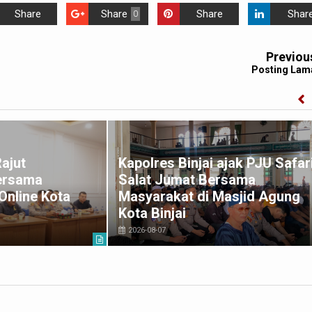
Share
Share
Share
Shar
0
Previou
Posting Lam
Rajut
Kapolres Binjai ajak PJU Safar
ersama
Salat Jumat Bersama
Online Kota
Masyarakat di Masjid Agung
Kota Binjai
2026-08-07