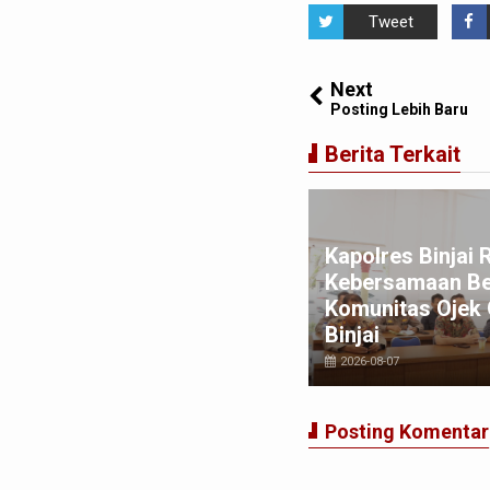
Tweet
Next
Posting Lebih Baru
Berita Terkait
mosir Naik Kelas, Bupati
mosir dan Kepala Bank
donesia Perwakilan Sibolga
Kapolres Binjai 
nda Tangani Kerjasama
Kebersamaan B
rcepatan Exporr Hasil
Komunitas Ojek 
rtanian Samosir
Binjai
026-08-06
2026-08-07
Posting Komentar