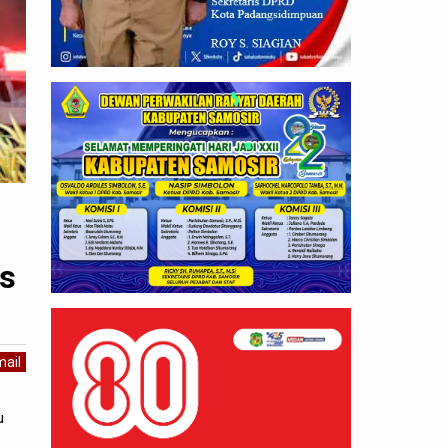
s
ail
u