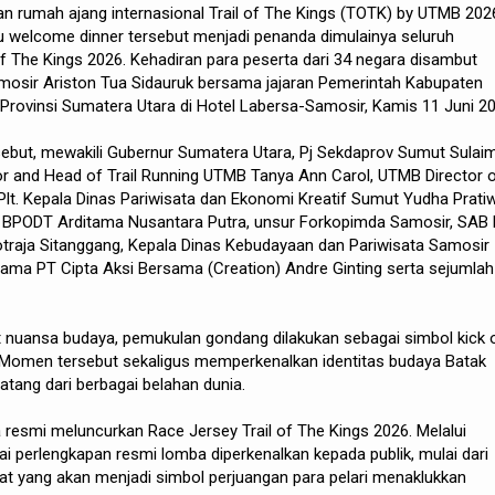
n rumah ajang internasional Trail of The Kings (TOTK) by UTMB 202
welcome dinner tersebut menjadi penanda dimulainya seluruh
 of The Kings 2026. Kehadiran para peserta dari 34 negara disambut
amosir Ariston Tua Sidauruk bersama jajaran Pemerintah Kabupaten
rovinsi Sumatera Utara di Hotel Labersa-Samosir, Kamis 11 Juni 20
sebut, mewakili Gubernur Sumatera Utara, Pj Sekdaprov Sumut Sulai
or and Head of Trail Running UTMB Tanya Ann Carol, UTMB Director 
 Plt. Kepala Dinas Pariwisata dan Ekonomi Kreatif Sumut Yudha Pratiw
a BPODT Arditama Nusantara Putra, unsur Forkopimda Samosir, SAB 
otraja Sitanggang, Kepala Dinas Kebudayaan dan Pariwisata Samosir
Utama PT Cipta Aksi Bersama (Creation) Andre Ginting serta sejumlah
t nuansa budaya, pemukulan gondang dilakukan sebagai simbol kick 
Momen tersebut sekaligus memperkenalkan identitas budaya Batak
atang dari berbagai belahan dunia.
ga resmi meluncurkan Race Jersey Trail of The Kings 2026. Melalui
i perlengkapan resmi lomba diperkenalkan kepada publik, mulai dari
akat yang akan menjadi simbol perjuangan para pelari menaklukkan