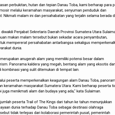
intasan perbukitan, hutan dan tepian Danau Toba, kami berharap para p
amosir melalui keramahan masyarakat, senyuman penduduk dan
 Nikmati malam ini dan persahabatan yang terjalin selama berada d
diwakili Penjabat Sekretaris Daerah Provinsi Sumatera Utara Sulaim
uan makan malam tersebut bukan sekadar acara penyambutan,
uk mempererat persahabatan antarbangsa sekaligus memperkenal
rakat dunia.
merupakan anugerah alam yang memiliki potensi besar dalam
ism. Panorama kaldera yang megah, bentang alam yang eksotis da
 kombinasi yang sulit ditemukan di tempat lain.
 dilalui peserta memperkenalkan keagungan alam Danau Toba, panora
dan keramahan masyarakat Sumatera Utara. Kami berharap peserta ti
pi juga menikmati alam dan budaya yang ada," kata Sulaiman.
jumlah peserta Trail of The Kings dari tahun ke tahun menunjukkan
ayaan dunia terhadap Danau Toba sebagai destinasi olahraga
rsebut tidak terlepas dari kolaborasi pemerintah pusat, pemerintah