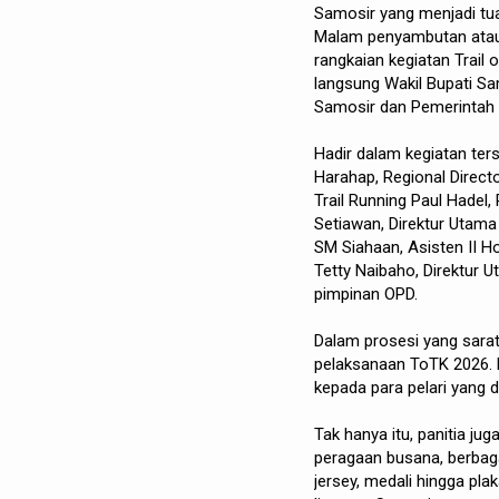
Samosir yang menjadi tua
Malam penyambutan atau 
rangkaian kegiatan Trail
langsung Wakil Bupati S
Samosir dan Pemerintah P
Hadir dalam kegiatan ter
Harahap, Regional Direct
Trail Running Paul Hadel,
Setiawan, Direktur Utam
SM Siahaan, Asisten II H
Tetty Naibaho, Direktur 
pimpinan OPD.
Dalam prosesi yang sara
pelaksanaan ToTK 2026. 
kepada para pelari yang d
Tak hanya itu, panitia ju
peragaan busana, berbaga
jersey, medali hingga pl