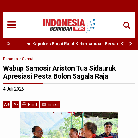
HOME
NASIONAL
SUMUT
 Nias
Kapolres Binjai Rajut Kebersamaan Bersama
Komunitas Ojek Online Kota Binjai
MEDAN
Beranda
Sumut
Wabup Samosir Ariston Tua Sidauruk
TANJUNGBALAI
Apresiasi Pesta Bolon Sagala Raja
ACEH
4 Juli 2026
EDUKASI
A
+
A
-
Print
Email
ADVETORIAL
REDAKSI