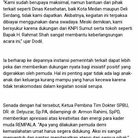
“Kami sudah berupaya maksimal, namun bantuan dari pihak
terkait seperti Dinas Kesehatan, baik Kota Medan maupun Deli
Serdang, tidak kami dapatkan. Akibatnya, kegiatan ini terpaksa
dibiayai menggunakan dana swadaya. Meski demikian, kami
bersyukur karena dukungan dari KNPI Sumut serta tokoh seperti
Bapak H. Rahmat Shah sangat membantu keberlangsungan
acara ini,” ujar Dodil.
Ia berharap ke depannya instansi pemerintah terkait dapat lebih
peka dan memberikan dukungan nyata bagi inisiatif positif yang
digerakkan oleh pemuda. Hal ini penting agar tidak ada lagi anak-
anak dari keluarga kurang mampu yang harus kecewa karena
tidak terakomodasi dalam kegiatan sosial serupa.
Senada dengan hal tersebut, Ketua Pembina Tim Dokter SPBU,
DR. dr. Delyuzar, Sp.PA, didampingi dr. Armon Rahimi, SpPD,
memberikan apresiasi atas kreativitas dan energi para kader
muda REMPALA. “Apa yang dilakukan pemuda demi
kemaslahatan umat harus segera didukung. Aksi ini sangat
menyentuh dan pantas mendapatkan atensi dari semua pihak,”