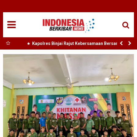
HOME
NASIONAL
SUMUT
 Nias
Kapolres Binjai Rajut Kebersamaan Bersama
Komunitas Ojek Online Kota Binjai
MEDAN
TANJUNGBALAI
ACEH
EDUKASI
ADVETORIAL
REDAKSI