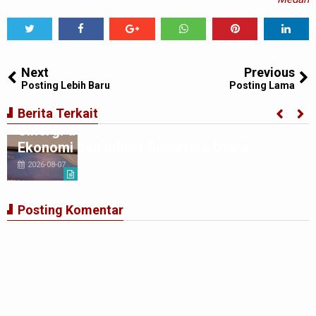
Tweet
Share
Share
Share
Share
Share
0
Next
Previous
Posting Lebih Baru
Posting Lama
BI Perwakilan Sumatera Utara Perkuat
Berita Terkait
Sinergi dengan Media, Bahas Prospek
Ekonomi dan Inflasi Sumatera Utara
2026-08-07
Posting Komentar