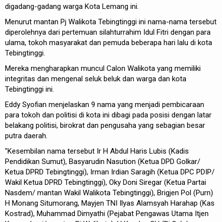
digadang-gadang warga Kota Lemang ini.
Menurut mantan Pj Walikota Tebingtinggi ini nama-nama tersebut
diperolehnya dari pertemuan silahturrahim Idul Fitri dengan para
ulama, tokoh masyarakat dan pemuda beberapa hari lalu di kota
Tebingtinggi.
Mereka mengharapkan muncul Calon Walikota yang memiliki
integritas dan mengenal seluk beluk dan warga dan kota
Tebingtinggi ini.
Eddy Syofian menjelaskan 9 nama yang menjadi pembicaraan
para tokoh dan politisi di kota ini dibagi pada posisi dengan latar
belakang politisi, birokrat dan pengusaha yang sebagian besar
putra daerah.
"Kesembilan nama tersebut Ir H Abdul Haris Lubis (Kadis
Pendidikan Sumut), Basyarudin Nasution (Ketua DPD Golkar/
Ketua DPRD Tebingtinggi), Irman Irdian Saragih (Ketua DPC PDIP/
Wakil Ketua DPRD Tebingtinggi), Oky Doni Siregar (Ketua Partai
Nasdem/ mantan Wakil Walikota Tebingtinggi), Brigjen Pol (Purn)
H Monang Situmorang, Mayjen TNI Ilyas Alamsyah Harahap (Kas
Kostrad), Muhammad Dimyathi (Pejabat Pengawas Utama Itjen