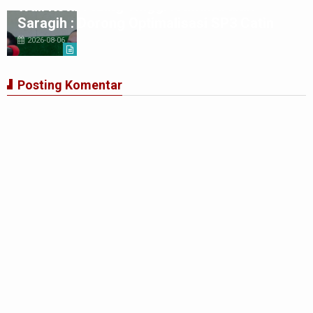
Wali Kota Tebing Tinggi H Iman Irdian
Saragih : Dorong Optimalisasi SP3 Catin
2026-08-06
Posting Komentar