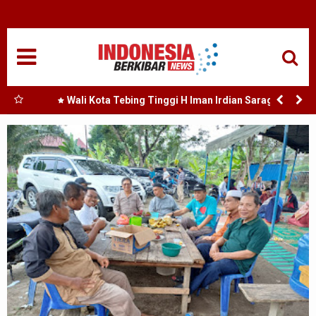
HOME
NASIONAL
SUMUT
Perda
Wali Kota Tebing Tinggi H Iman Irdian Saragih :
Murah
Dorong Optimalisasi SP3 Catin
MEDAN
TANJUNGBALAI
ACEH
EDUKASI
ADVETORIAL
REDAKSI