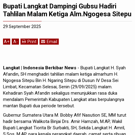
Bupati Langkat Dampingi Gubsu Hadiri
Tahlilan Malam Ketiga Alm.Ngogesa Sitepu
29 September 2025
A
+
A
-
Print
Email
Langkat | Indonesia Berkibar News
- Bupati Langkat H. Syah
Afandin, SH menghadiri tahlilan malam ketiga almarhum H.
Ngogesa Sitepu Bin H. Ngaring Sitepu di Dusun IV Desa Sei
Limbat, Kecamatan Selesai, Senin (29/09/2025) malam.
Kehadiran Syah Afandin sekaligus menunjukkan rasa duka
mendalam Pemerintah Kabupaten Langkat atas berpulangnya
mantan Bupati dua periode tersebut.
Gubernur Sumatera Utara M. Bobby Afif Nasution SE, MM turut
hadir bersama Walikota Binjai Drs. Amir Hamzah, M.AP, Wakil
Bupati Langkat Tiorita Br Surbakti, SH, Sekda Langkat H. Amril,
S.Sos, M.AP, para kepala perangkat daerah, camat serta ribuan