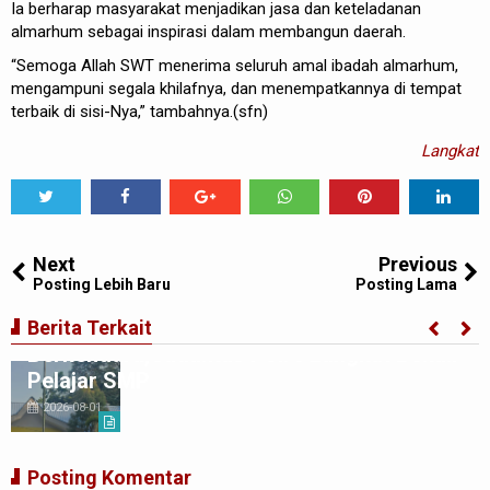
Ia berharap masyarakat menjadikan jasa dan keteladanan
almarhum sebagai inspirasi dalam membangun daerah.
“Semoga Allah SWT menerima seluruh amal ibadah almarhum,
mengampuni segala khilafnya, dan menempatkannya di tempat
terbaik di sisi-Nya,” tambahnya.(sfn)
Langkat
Tweet
Share
Share
Share
Share
Share
0
Next
Previous
Posting Lebih Baru
Posting Lama
Ciptakan Generasi Muda Tertib
Berita Terkait
Berkendara,Satlantas Polre Langkat Bekali
Pelajar SMP
2026-08-01
Posting Komentar