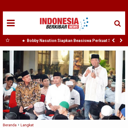
HOME
NASIONAL
SUMUT
h :
Bobby Nasution Siapkan Beasiswa Perkuat SDM
Kesehatan Kepulauan Nias
MEDAN
TANJUNGBALAI
ACEH
EDUKASI
ADVETORIAL
REDAKSI
Beranda
Langkat