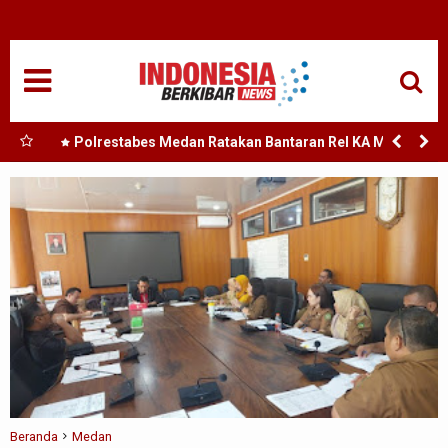
HOME
NASIONAL
SUMUT
duksi
Polrestabes Medan Ratakan Bantaran Rel KA Medan -
Kualanamu yang Jadi Sarang Narkoba 3 Kg Ganja,
MEDAN
Sejumlah Paket Sabu, Hingga Beragam Senjata Disita
TANJUNGBALAI
ACEH
EDUKASI
ADVETORIAL
REDAKSI
Beranda
Medan