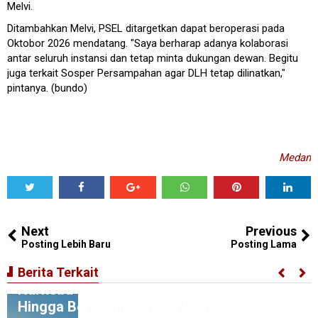
Melvi.
Ditambahkan Melvi, PSEL ditargetkan dapat beroperasi pada
Oktobor 2026 mendatang. "Saya berharap adanya kolaborasi
antar seluruh instansi dan tetap minta dukungan dewan. Begitu
juga terkait Sosper Persampahan agar DLH tetap dilinatkan,"
pintanya. (bundo)
Medan
Tweet
Share
Share
Share
Share
Share
0
Next
Previous
Posting Lebih Baru
Posting Lama
Polrestabes Medan Ratakan Bantaran Rel
KA Medan - Kualanamu yang Jadi Sarang
Berita Terkait
Narkoba 3 Kg Ganja, Sejumlah Paket Sabu,
Hingga Beragam Senjata Disita