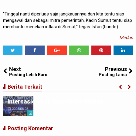
"Tinggal nanti diperluas saja jangkauannya dan kita tentu siap
mengawal dan sebagai mitra pemerintah, Kadin Sumut tentu siap
membantu menekan inflasi di Sumut," tegas Isfan.(bundo)
Medan
Tweet
Share
Share
Share
Share
Share
0
Next
Previous
Posting Lebih Baru
Posting Lama
Berita Terkait
Polda Sumut Bongkar Sindikat Scamming
Internasional di Apartemen Medan
2026-08-06
Posting Komentar