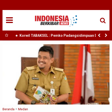
HOME
NASIONAL
SUMUT
bby
Korwil TABAKSEL : Pemko Padangsidimpuan Diduga
esia
Abaikan Arahan Mendagri Terkait TKD
MEDAN
TANJUNGBALAI
ACEH
EDUKASI
ADVETORIAL
REDAKSI
Beranda
Medan