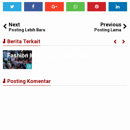
Tweet
Share
Share
Share
Share
Share
0
Next
Previous
Posting Lebih Baru
Posting Lama
Penutupan Indonesia Fashion Week 2026,
Berita Terkait
Bobby Nasution: Sumut Siap Jadi Pusat
Fashion Indonesia Lewat Wastra
2026-08-02
Posting Komentar