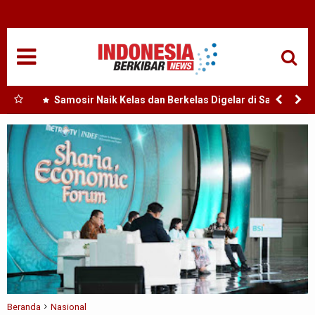
HOME
NASIONAL
SUMUT
 Buka
Samosir Naik Kelas dan Berkelas Digelar di Samosir,
si
Festival Tao Toba Joujou 2026 Resmi Dibuka Bupati
MEDAN
Samosir Vandiko Gultom Rajut Budaya dan Perkuat
Ekonomi Masyarakat
TANJUNGBALAI
ACEH
EDUKASI
ADVETORIAL
REDAKSI
Beranda
Nasional