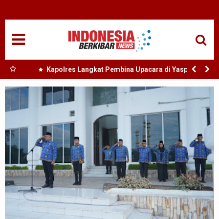
HOME
NASIONAL
SUMUT
ngkat
Kapolres Langkat Pembina Upacara di Yaspend
an
Putra Jaya Jabal Rahman,Berikan Motivasi dan Edukasi
MEDAN
Kamtibmas Kepada Pelajar
TANJUNGBALAI
ACEH
EDUKASI
ADVETORIAL
REDAKSI