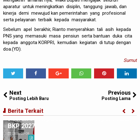
‎Mengakhiri amanat nya, Wakil Bupati mengajak seluruh
aparatur untuk meningkatkan disiplin, tanggung jawab, dan
kinerja demi mewujud kan pemerintahan yang profesional
serta pelayanan terbaik kepada masyarakat.
‎Sebelum apel berakhir, Rianto menyerahkan tali asih kepada
PNS yang memasuki masa pensiun serta bantuan duka cita
kepada anggota KORPRI, kemudian kegiatan di tutup dengan
doa.(YD).
Sumut
Tweet
Share
Share
Share
Share
Share
0
Next
Previous
Posting Lebih Baru
Posting Lama
Gubernur Bobby Nasution Minta Kepala
Berita Terkait
Daerah se-Kepulauan Nias Percepat Usulan
BKP 2027
2026-08-08