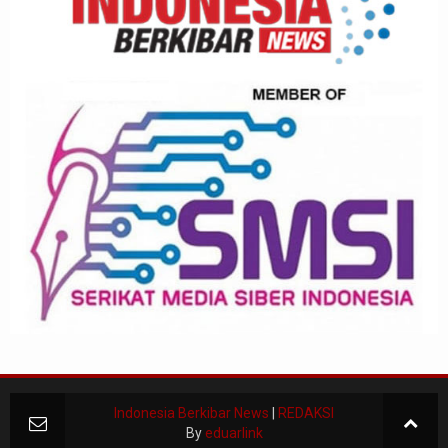
Indonesia Berkibar News
|
REDAKSI
By
eduarlink