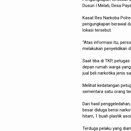
Dusun I Melati, Desa Pay
Kasat Res Narkoba Polre
pengungkapan berawal dar
lokasi tersebut.
“Atas informasi itu, pers
melakukan penyelidikan da
Saat tiba di TKP, petugas
depan rumah warga yang s
jual beli narkotika jenis s
Melihat kedatangan petuga
sementara satu orang ter
Dari hasil penggeledahan
besar diduga berisi nark
hitam, 1 buah plastik as
Terduga pelaku yang diam