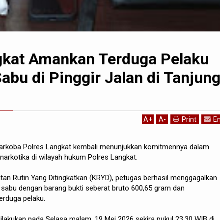
gkat Amankan Terduga Pelaku
abu di Pinggir Jalan di Tanjun
A
+
A
-
Print
Em
Narkoba Polres Langkat kembali menunjukkan komitmennya dalam
arkotika di wilayah hukum Polres Langkat.
an Rutin Yang Ditingkatkan (KRYD), petugas berhasil menggagalkan
s sabu dengan barang bukti seberat bruto 600,65 gram dan
rduga pelaku.
lakukan pada Selasa malam, 19 Mei 2026 sekira pukul 23.30 WIB di