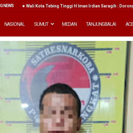
NG NEWS
an Murah
Wali Kota Tebing Tinggi H Iman Irdian Saragih : Doron
NASIONAL
SUMUT
MEDAN
TANJUNGBALAI
AC