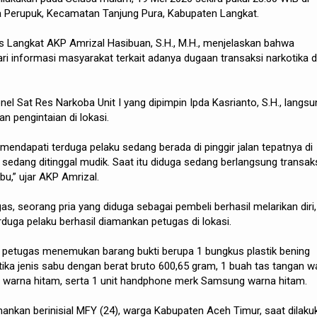
a Perupuk, Kecamatan Tanjung Pura, Kabupaten Langkat.
s Langkat AKP Amrizal Hasibuan, S.H., M.H., menjelaskan bahwa
i informasi masyarakat terkait adanya dugaan transaksi narkotika d
onel Sat Res Narkoba Unit I yang dipimpin Ipda Kasrianto, S.H., langs
n pengintaian di lokasi.
 mendapati terduga pelaku sedang berada di pinggir jalan tepatnya di
edang ditinggal mudik. Saat itu diduga sedang berlangsung transak
abu,” ujar AKP Amrizal.
s, seorang pria yang diduga sebagai pembeli berhasil melarikan diri,
duga pelaku berhasil diamankan petugas di lokasi.
, petugas menemukan barang bukti berupa 1 bungkus plastik bening
otika jenis sabu dengan berat bruto 600,65 gram, 1 buah tas tangan w
oi warna hitam, serta 1 unit handphone merk Samsung warna hitam.
ankan berinisial MFY (24), warga Kabupaten Aceh Timur, saat dilaku