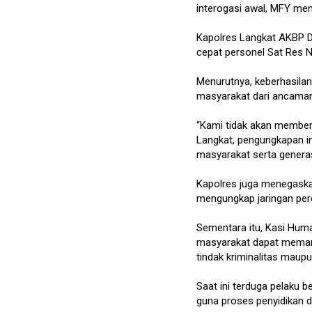
interogasi awal, MFY men
Kapolres Langkat AKBP Dav
cepat personel Sat Res 
Menurutnya, keberhasila
masyarakat dari ancaman
“Kami tidak akan memberi
Langkat, pengungkapan ini
masyarakat serta generas
Kapolres juga menegask
mengungkap jaringan pere
Sementara itu, Kasi Hu
masyarakat dapat memanf
tindak kriminalitas maup
Saat ini terduga pelaku 
guna proses penyidikan d