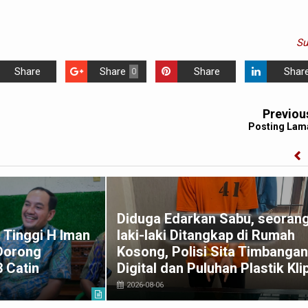
S
Share
Share
Share
Shar
0
Previou
Posting Lam
Diduga Edarkan Sabu, seoran
 Tinggi H Iman
laki-laki Ditangkap di Rumah
 Dorong
Kosong, Polisi Sita Timbangan
3 Catin
Digital dan Puluhan Plastik Kli
2026-08-06