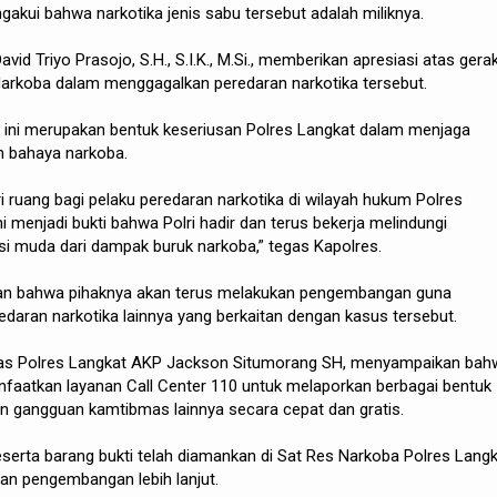
gakui bahwa narkotika jenis sabu tersebut adalah miliknya.
id Triyo Prasojo, S.H., S.I.K., M.Si., memberikan apresiasi atas gera
Narkoba dalam menggagalkan peredaran narkotika tersebut.
n ini merupakan bentuk keseriusan Polres Langkat dalam menjaga
 bahaya narkoba.
 ruang bagi pelaku peredaran narkotika di wilayah hukum Polres
 menjadi bukti bahwa Polri hadir dan terus bekerja melindungi
i muda dari dampak buruk narkoba,” tegas Kapolres.
an bahwa pihaknya akan terus melakukan pengembangan guna
daran narkotika lainnya yang berkaitan dengan kasus tersebut.
mas Polres Langkat AKP Jackson Situmorang SH, menyampaikan bah
aatkan layanan Call Center 110 untuk melaporkan berbagai bentuk
un gangguan kamtibmas lainnya secara cepat dan gratis.
beserta barang bukti telah diamankan di Sat Res Narkoba Polres Lang
an pengembangan lebih lanjut.