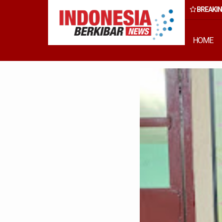
BREAKI
rong Percepatan Perda PBG Guna Penyederhanaan Layanan Cepat d
HOME