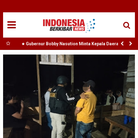
HOME
NASIONAL
SUMUT
a Bank
Gubernur Bobby Nasution Minta Kepala Daerah se-
i
Kepulauan Nias Percepat Usulan BKP 2027
MEDAN
amosir
TANJUNGBALAI
ACEH
EDUKASI
ADVETORIAL
REDAKSI