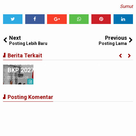
Sumut
Tweet
Share
Share
Share
Share
Share
0
Next
Previous
Posting Lebih Baru
Posting Lama
Gubernur Bobby Nasution Minta Kepala
Berita Terkait
Daerah se-Kepulauan Nias Percepat Usulan
BKP 2027
2026-08-08
Posting Komentar