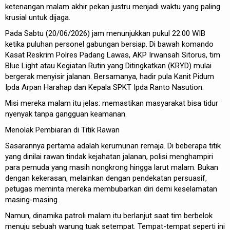
ketenangan malam akhir pekan justru menjadi waktu yang paling
krusial untuk dijaga.
Pada Sabtu (20/06/2026) jam menunjukkan pukul 22.00 WIB
ketika puluhan personel gabungan bersiap. Di bawah komando
Kasat Reskrim Polres Padang Lawas, AKP Irwansah Sitorus, tim
Blue Light atau Kegiatan Rutin yang Ditingkatkan (KRYD) mulai
bergerak menyisir jalanan. Bersamanya, hadir pula Kanit Pidum
Ipda Arpan Harahap dan Kepala SPKT Ipda Ranto Nasution.
Misi mereka malam itu jelas: memastikan masyarakat bisa tidur
nyenyak tanpa gangguan keamanan.
Menolak Pembiaran di Titik Rawan
Sasarannya pertama adalah kerumunan remaja. Di beberapa titik
yang dinilai rawan tindak kejahatan jalanan, polisi menghampiri
para pemuda yang masih nongkrong hingga larut malam. Bukan
dengan kekerasan, melainkan dengan pendekatan persuasif,
petugas meminta mereka membubarkan diri demi keselamatan
masing-masing.
Namun, dinamika patroli malam itu berlanjut saat tim berbelok
menuju sebuah warung tuak setempat. Tempat-tempat seperti ini