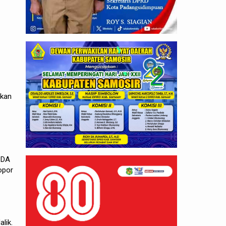
rkan
PDA
opor
lik.