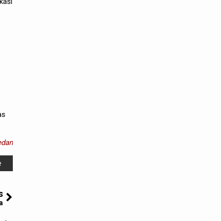
kasi
s
as
dan
e
s
a