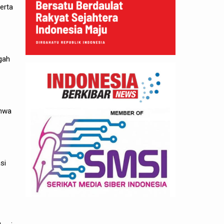
erta
gah
ahwa
si