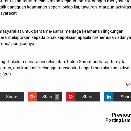
umut akan terus meningkatkan kegiatan patroli dengan menyasar lo
itik gangguan keamanan seperti balap liar, tawuran, maupun aktivita
syarakat.
 masyarakat untuk bersama-sama menjaga keamanan lingkungan
era melaporkan kepada pihak kepolisian apabila menemukan adanya
mas,” pungkasnya.
yang dilakukan secara berkelanjutan, Polda Sumut berharap tercipta
yaman, dan kondusif sehingga masyarakat dapat menjalankan aktivit
.(zul)
Me
Share
Share
Share
Shar
0
Previou
Posting Lam