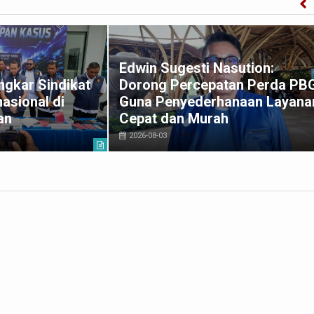
Edwin Sugesti Nasution:
gkar Sindikat
Dorong Percepatan Perda PB
asional di
Guna Penyederhanaan Layana
an
Cepat dan Murah
2026-08-03