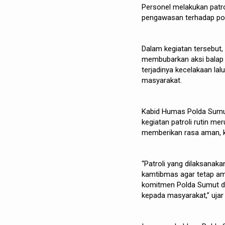
Personel melakukan patro
pengawasan terhadap poten
Dalam kegiatan tersebut
membubarkan aksi balap l
terjadinya kecelakaan la
masyarakat.
Kabid Humas Polda Sumut,
kegiatan patroli rutin me
memberikan rasa aman, k
“Patroli yang dilaksanak
kamtibmas agar tetap am
komitmen Polda Sumut da
kepada masyarakat,” ujar