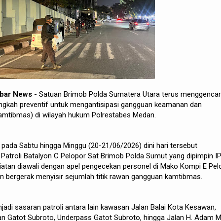
ibar News
- Satuan Brimob Polda Sumatera Utara terus menggenca
langkah preventif untuk mengantisipasi gangguan keamanan dan
kamtibmas) di wilayah hukum Polrestabes Medan.
n pada Sabtu hingga Minggu (20-21/06/2026) dini hari tersebut
Patroli Batalyon C Pelopor Sat Brimob Polda Sumut yang dipimpin I
iatan diawali dengan apel pengecekan personel di Mako Kompi E Pel
m bergerak menyisir sejumlah titik rawan gangguan kamtibmas.
jadi sasaran patroli antara lain kawasan Jalan Balai Kota Kesawan,
an Gatot Subroto, Underpass Gatot Subroto, hingga Jalan H. Adam Ma