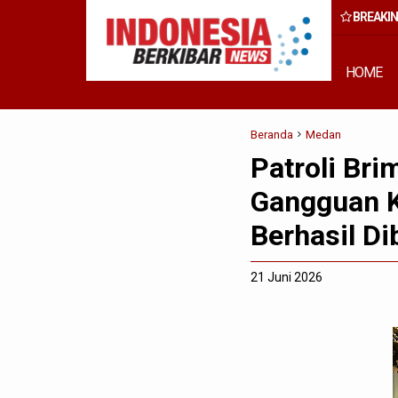
BREAKI
rong Percepatan Perda PBG Guna Penyederhanaan Layanan Cepat d
HOME
Beranda
Medan
Patroli Br
Gangguan K
Berhasil D
21 Juni 2026