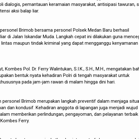
li dialogis, pemantauan keramaian masyarakat, antisipasi tawuran, s
si aksi balap liar.
, personel Brimob bersama personel Polsek Medan Baru berhasil
iar di Jalan Iskandar Muda. Langkah cepat ini dilakukan guna mence
lu lintas maupun tindak kriminal yang dapat mengganggu kenyamanan
 Kombes Pol. Dr. Ferry Walintukan, S.I.K., S.H., M.H., mengatakan b
rupakan bentuk nyata kehadiran Polri di tengah masyarakat untuk
hususnya pada jam-jam rawan di malam hingga dini hari.
an personel Brimob merupakan langkah preventif dalam menjaga situa
an dan kondusif. Kehadiran anggota di lapangan juga menjadi wujud
lam memberikan perlindungan, pengayoman, dan pelayanan terbaik
 Kombes Ferry.