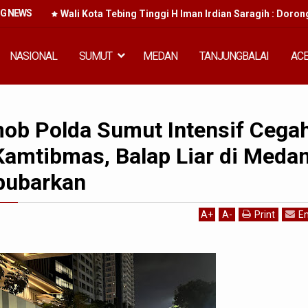
NG NEWS
an Murah
Wali Kota Tebing Tinggi H Iman Irdian Saragih : Doron
NASIONAL
SUMUT
MEDAN
TANJUNGBALAI
AC
imob Polda Sumut Intensif Cega
amtibmas, Balap Liar di Meda
ibubarkan
A
+
A
-
Print
Em